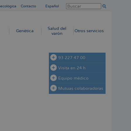
necológica
Contacto
Español
Salud del
Genética
Otros servicios
varón
93 227 47 00
Visita en 24 h
Equipo médico
Mutuas colaboradoras