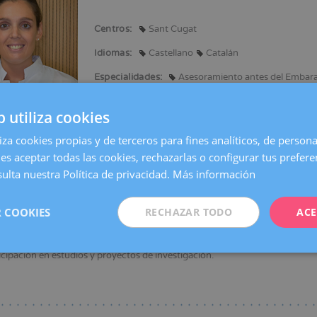
Centros:
Sant Cugat
ación
Idiomas:
Castellano
Catalán
Especialidades:
Asesoramiento antes del Embar
b utiliza cookies
liza cookies propias y de terceros para fines analíticos, de persona
en Medicina y Cirugía.
es aceptar todas las cookies, rechazarlas o configurar tus prefer
ulta nuestra Política de privacidad.
Más información
a en Ginecología y Obstetricia.
ientífica:
 COOKIES
RECHAZAR TODO
ACE
entación de ponencias, comunicaciones y pósters en congresos y cursos na
rosas publicaciones en revistas nacionales e internacionales.
icipación en estudios y ensayos clínicos.
icipación en estudios y proyectos de investigación.