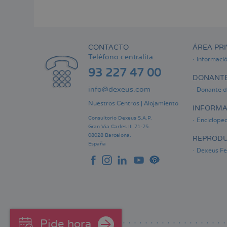
Menú
lateral
principal
CONTACTO
ÁREA PRI
Teléfono centralita:
Informaci
93 227 47 00
DONANTE
info@dexeus.com
Donante d
Nuestros Centros
|
Alojamiento
INFORMA
Consultorio Dexeus S.A.P.
Encicloped
Gran Via Carles III 71-75.
08028 Barcelona.
REPRODU
España
Dexeus Fer
Pide hora