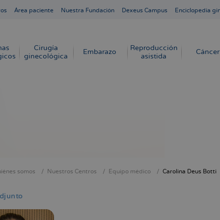
ros
Área paciente
Nuestra Fundación
Dexeus Campus
Enciclopedia gi
mas
Cirugía
Reproducción
Embarazo
Cáncer
gicos
ginecológica
asistida
iénes somos
Nuestros Centros
Equipo médico
Carolina Deus Botti
cribir
s
djunto