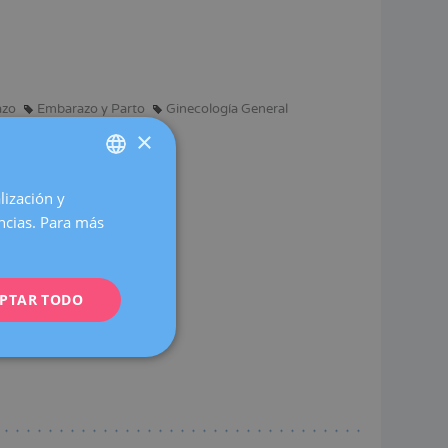
azo
Embarazo y Parto
Ginecología General
×
lización y
SPANISH
encias. Para más
CATALÀ
ENGLISH
PTAR TODO
FRENCH
cionales e internacionales.
DEUTSCH
ITALIANO
ESPAÑOL