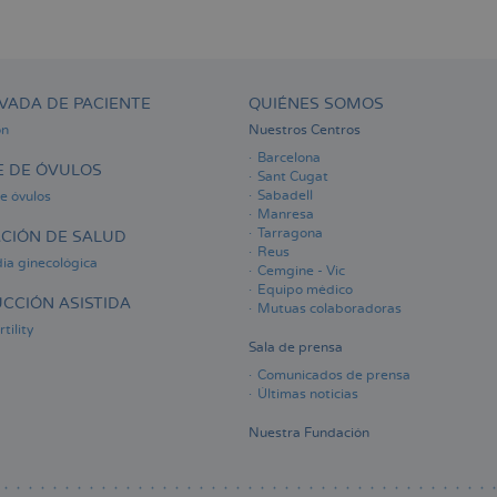
VADA DE PACIENTE
QUIÉNES SOMOS
ón
Nuestros Centros
Barcelona
 DE ÓVULOS
Sant Cugat
Sabadell
e óvulos
Manresa
Tarragona
CIÓN DE SALUD
Reus
ia ginecológica
Cemgine - Vic
Equipo médico
CCIÓN ASISTIDA
Mutuas colaboradoras
tility
Sala de prensa
Comunicados de prensa
Últimas noticias
Nuestra Fundación