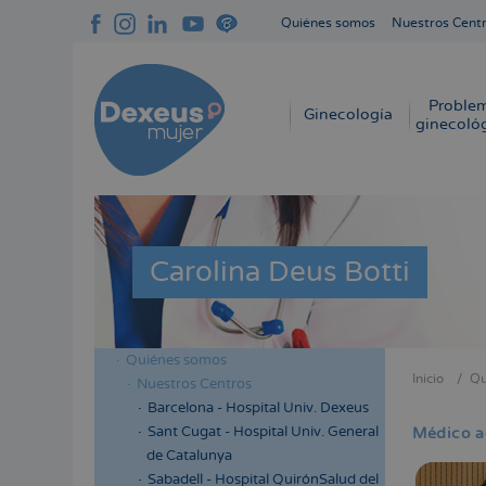
Pasar
Quiénes somos
Nuestros Cent
al
Navegación
contenido
superior
principal
cabecera
Proble
Navegación
Ginecología
ginecoló
principal
Carolina Deus Botti
Quiénes somos
Menú
Inicio
Qu
Nuestros Centros
Sobres
lateral
Barcelona - Hospital Univ. Dexeus
enlace
cabecera
Sant Cugat - Hospital Univ. General
Médico a
de
de Catalunya
ayuda
Sabadell - Hospital QuirónSalud del