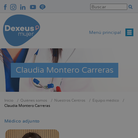
Pasar
al
contenido
principal
Menú principal
Claudia Montero Carreras
Inicio
Quiénes somos
Nuestros Centros
Equipo médico
Sobrescribir
Claudia Montero Carreras
enlaces
de
Médico adjunto
ayuda
a