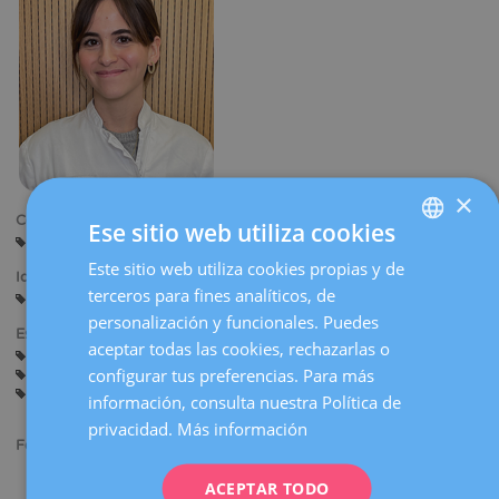
la
navegación
×
Centros:
Ese sitio web utiliza cookies
Barcelona
Este sitio web utiliza cookies propias y de
SPANISH
Idiomas:
terceros para fines analíticos, de
Castellano
Catalán
Inglés
CATALÀ
personalización y funcionales. Puedes
Especialidades:
ENGLISH
aceptar todas las cookies, rechazarlas o
Asesoramiento antes del Embarazo
Embarazo y Parto
configurar tus preferencias. Para más
Ginecología General
FRENCH
Ecografía Obstétrica y Diagnóstico Prenatal
información, consulta nuestra Política de
DEUTSCH
privacidad.
Más información
Formación académica:
ITALIANO
Licenciada en Medicina y Cirugía por la Universitat Autònoma
ACEPTAR TODO
ESPAÑOL