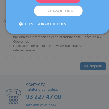
de Barcelona.
Formación como especialista en Ginecología, Obstetricia y
Medicina de la Reproducción en el Hospital Universitari
RECHAZAR TODO
Dexeus. Barcelona.
Actividad científica:
CONFIGURAR COOKIES
Asistencia a diferentes cursos de formación.
Presentación de comunicaciones y pósters en congresos
nacionales e internacionales en el ámbito de la Ginecología y
Obstetricia.
Publicación de artículos en revistas nacionales e
internacionales.
Compartir
CONTACTO
Teléfono centralita:
93 227 47 00
info@dexeus.com