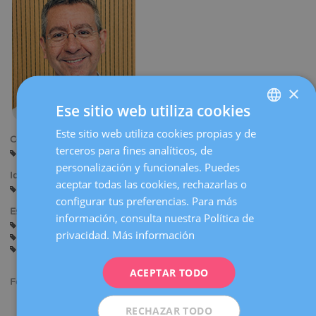
la
navegación
×
Ese sitio web utiliza cookies
Este sitio web utiliza cookies propias y de
SPANISH
Centros:
terceros para fines analíticos, de
Manresa
CATALÀ
personalización y funcionales. Puedes
Idiomas:
ENGLISH
aceptar todas las cookies, rechazarlas o
Castellano
Catalán
configurar tus preferencias. Para más
FRENCH
Especialidades:
información, consulta nuestra Política de
Asesoramiento antes del Embarazo
Embarazo y Parto
DEUTSCH
privacidad.
Más información
Anticoncepción
Cirugía Ginecológica
Ginecología General
Ecografía Obstétrica y Diagnóstico Prenatal
ITALIANO
ACEPTAR TODO
ESPAÑOL
Formación académica:
Licenciado en Medicina y Cirugía por la Universidad de
RECHAZAR TODO