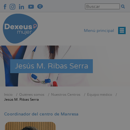
Pasar
al
contenido
principal
Menú principal
Jesús M. Ribas Serra
Inicio
Quiénes somos
Nuestros Centros
Equipo médico
Sobrescribir
Jesús M. Ribas Serra
enlaces
de
Coordinador del centro de Manresa
ayuda
a