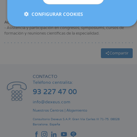
Barcelona en 1979.
Especialista en Ginecología y Obstetricia (MIR) en el Hospital
Clínic de Barcelona en 1984.
CONFIGURAR COOKIES
Actividad científica:
- Asistencia y participación en congresos, symposiums, cursos de
formación y reuniones científicas de la especialidad.
Compartir
CONTACTO
Teléfono centralita:
93 227 47 00
info@dexeus.com
Nuestros Centros
|
Alojamiento
Consultorio Dexeus S.A.P.
Gran Via Carles III 71-75.
08028
Barcelona.
España