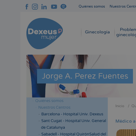
Pasar
Quiénes somos
Nuestros Cent
al
Navegación
contenido
superior
principal
cabecera
Proble
Navegación
Ginecología
ginecoló
principal
Jorge A. Perez Fuentes
Quiénes somos
Menú
Inicio
Qu
Nuestros Centros
Sobres
lateral
Barcelona - Hospital Univ. Dexeus
enlace
cabecera
Sant Cugat - Hospital Univ. General
Médico a
de
de Catalunya
ayuda
Sabadell - Hospital QuirónSalud del