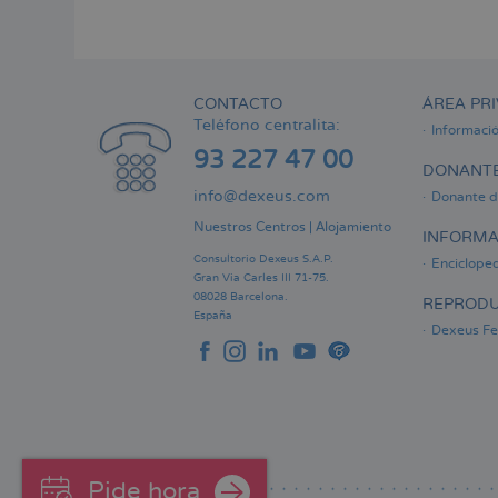
Menú
lateral
principal
CONTACTO
ÁREA PRI
Teléfono centralita:
Informaci
93 227 47 00
DONANTE
info@dexeus.com
Donante d
Nuestros Centros
|
Alojamiento
INFORMA
Consultorio Dexeus S.A.P.
Encicloped
Gran Via Carles III 71-75.
08028 Barcelona.
REPRODU
España
Dexeus Fer
Pide hora