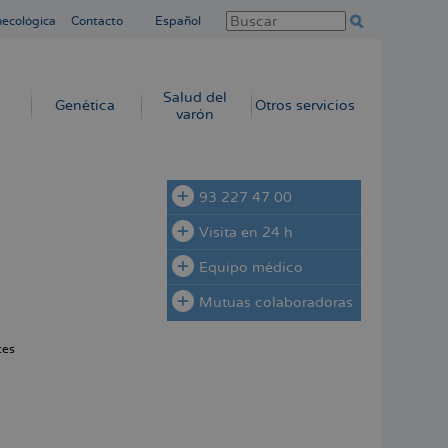
necológica
Contacto
Español
Salud del
Genética
Otros servicios
varón
93 227 47 00
Visita en 24 h
Equipo médico
Mutuas colaboradoras
tes