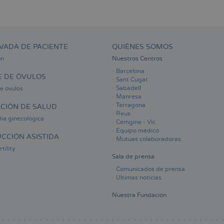
VADA DE PACIENTE
QUIÉNES SOMOS
ón
Nuestros Centros
Barcelona
 DE ÓVULOS
Sant Cugat
Sabadell
e óvulos
Manresa
Tarragona
CIÓN DE SALUD
Reus
ia ginecológica
Cemgine - Vic
Equipo médico
CCIÓN ASISTIDA
Mutuas colaboradoras
tility
Sala de prensa
Comunicados de prensa
Últimas noticias
Nuestra Fundación