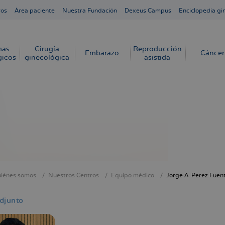
ros
Área paciente
Nuestra Fundación
Dexeus Campus
Enciclopedia gi
mas
Cirugía
Reproducción
Embarazo
Cáncer
gicos
ginecológica
asistida
iénes somos
Nuestros Centros
Equipo médico
Jorge A. Perez Fuen
cribir
s
djunto