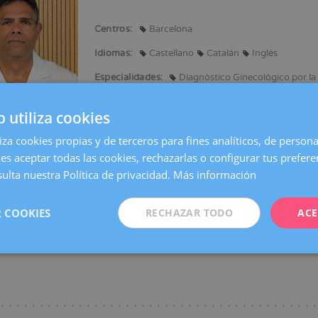
Centros:
Barcelona
ación
Idiomas:
Castellano
Catalán
Inglés
Especialidades:
Diagnóstico Ginecológico por l
b utiliza cookies
liza cookies propias y de terceros para fines analíticos, de persona
en medicina y cirugía por la universidad central de Venezuela, Caracas.
es aceptar todas las cookies, rechazarlas o configurar tus prefer
ulta nuestra Política de privacidad.
Más información
n del título de Especialidad en RX. Master universitario en patología mam
 COOKIES
RECHAZAR TODO
ACE