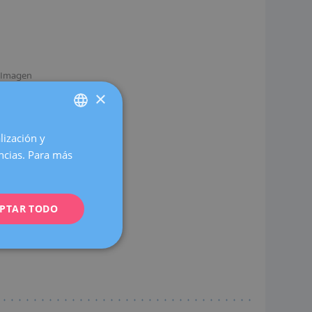
a Imagen
×
lización y
SPANISH
encias. Para más
CATALÀ
aria-senología.
ENGLISH
PTAR TODO
FRENCH
DEUTSCH
ITALIANO
ESPAÑOL