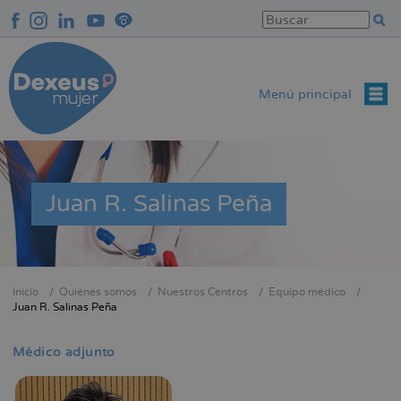
Pasar
al
contenido
principal
Menú principal
Juan R. Salinas Peña
Inicio
Quiénes somos
Nuestros Centros
Equipo médico
Sobrescribir
Juan R. Salinas Peña
enlaces
de
Médico adjunto
ayuda
a