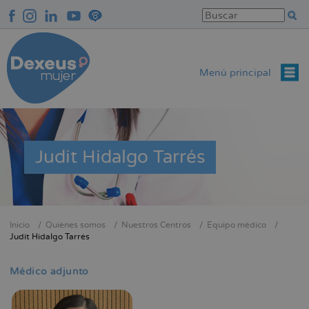
Pasar
al
contenido
principal
Menú principal
Judit Hidalgo Tarrés
Inicio
Quiénes somos
Nuestros Centros
Equipo médico
Sobrescribir
Judit Hidalgo Tarrés
enlaces
de
Médico adjunto
ayuda
a