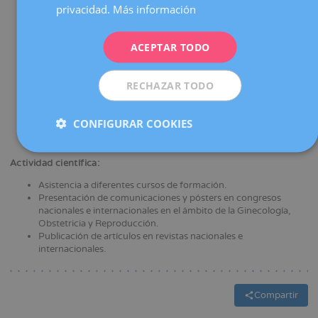
Déu de Barcelona.
DEUTSCH
privacidad.
Más información
Graduada en Medicina. Universitat de Barcelona.
ITALIANO
Ciclo superior de Documentación sanitaria. Escuela
Universitaria de Enfermería Sant Joan de Déu.
ACEPTAR TODO
ESPAÑOL
Curso avanzado en medicina maternofetal. I+D fetal education
Barcelona.
Ecocardiografía fetal básica. I+D fetal education Barcelona
RECHAZAR TODO
Cribado y Diagnóstico Prenatal. I+D fetal education Barcelona.
Ecografía morfológica básica. I+D fetal education Barcelona.
Monitorización fetal basado en fisiopatología. Hospital de la
CONFIGURAR COOKIES
Santa Creu i Sant Pau.
Curso endoscopia avanzada en ginecología. AFEG.
Actividad científica:
Asistencia a diferentes cursos de formación.
Presentación de comunicaciones y pósters en congresos
nacionales e internacionales en el ámbito de la Ginecología,
Obstetricia y Reproducción.
Publicación de artículos en revistas nacionales e
internacionales.
Compartir