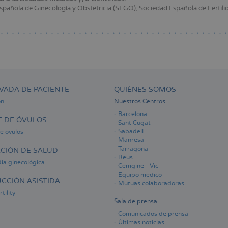
pañola de Ginecología y Obstetricia (SEGO), Sociedad Española de Fertilida
VADA DE PACIENTE
QUIÉNES SOMOS
ón
Nuestros Centros
Barcelona
 DE ÓVULOS
Sant Cugat
Sabadell
e óvulos
Manresa
Tarragona
CIÓN DE SALUD
Reus
ia ginecológica
Cemgine - Vic
Equipo médico
CCIÓN ASISTIDA
Mutuas colaboradoras
tility
Sala de prensa
Comunicados de prensa
Últimas noticias