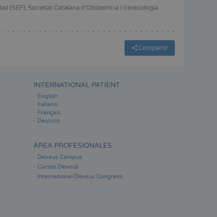
ESPAÑOL
d (SEF), Societat Catalana d’Obstetrícia i Ginecologia
Compartir
INTERNATIONAL PATIENT
English
Italiano
Français
Deutsch
ÁREA PROFESIONALES
Dexeus Campus
Cursos Dexeus
International Dexeus Congress