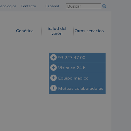
necológica
Contacto
Español
Salud del
Genética
Otros servicios
varón
93 227 47 00
Visita en 24 h
Equipo médico
Mutuas colaboradoras