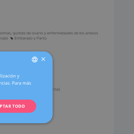
omas, quistes de ovario y enfermedades de los anexos
razo
Embarazo y Parto
×
lización y
SPANISH
encias. Para más
CATALÀ
ersidad Miguel Hernández (Elche).
ENGLISH
PTAR TODO
FRENCH
cionales e internacionales.
DEUTSCH
ITALIANO