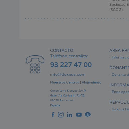
Menú
Sociedad Es
lateral
(SCOG).
principal
CONTACTO
ÁREA PRI
Teléfono centralita:
Informaci
93 227 47 00
DONANTE
info@dexeus.com
Donante d
Nuestros Centros
|
Alojamiento
INFORMA
Consultorio Dexeus S.A.P.
Encicloped
Gran Via Carles III 71-75.
08028 Barcelona.
REPRODU
España
Dexeus Fer