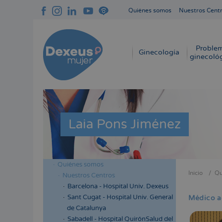
Pasar
Quiénes somos
Nuestros Cent
al
Navegación
contenido
superior
principal
cabecera
Proble
Navegación
Ginecología
ginecoló
principal
Laia Pons Jiménez
Quiénes somos
Menú
Inicio
Qu
Nuestros Centros
Sobres
lateral
Barcelona - Hospital Univ. Dexeus
enlace
cabecera
Sant Cugat - Hospital Univ. General
Médico a
de
de Catalunya
ayuda
Sabadell - Hospital QuirónSalud del