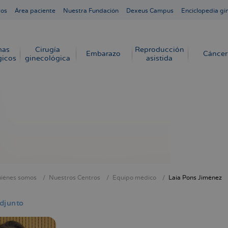
ros
Área paciente
Nuestra Fundación
Dexeus Campus
Enciclopedia gi
mas
Cirugía
Reproducción
Embarazo
Cáncer
gicos
ginecológica
asistida
iénes somos
Nuestros Centros
Equipo médico
Laia Pons Jiménez
cribir
s
djunto