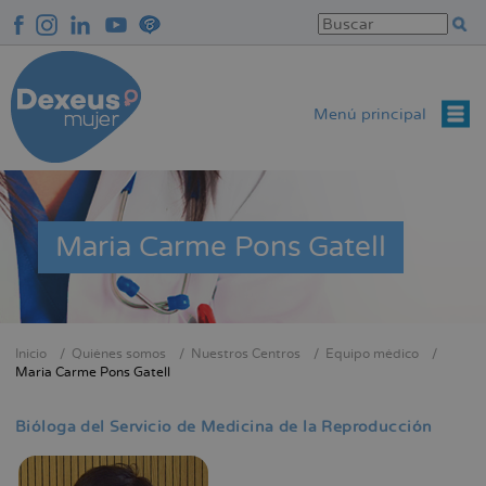
Pasar
al
contenido
principal
Menú principal
Maria Carme Pons Gatell
Inicio
Quiénes somos
Nuestros Centros
Equipo médico
Sobrescribir
Maria Carme Pons Gatell
enlaces
de
Bióloga del Servicio de Medicina de la Reproducción
ayuda
a