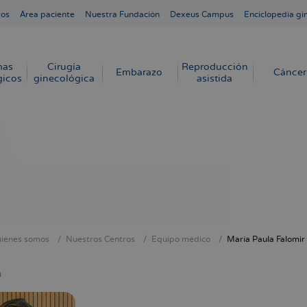
ros
Área paciente
Nuestra Fundación
Dexeus Campus
Enciclopedia gi
mas
Cirugía
Reproducción
Embarazo
Cáncer
gicos
ginecológica
asistida
iénes somos
Nuestros Centros
Equipo médico
María Paula Falomir
cribir
s
a