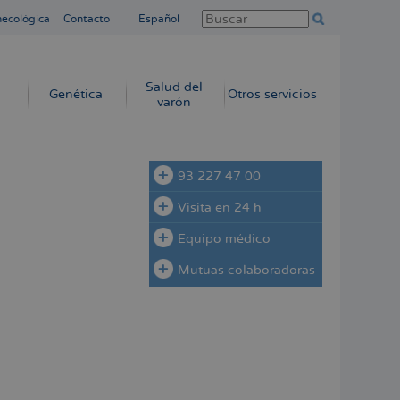
necológica
Contacto
Español
Salud del
Genética
Otros servicios
varón
93 227 47 00
Visita en 24 h
Equipo médico
Mutuas colaboradoras