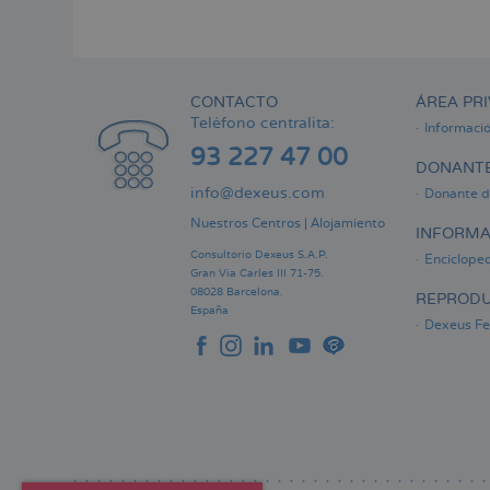
Menú
lateral
principal
CONTACTO
ÁREA PRI
Teléfono centralita:
Informaci
93 227 47 00
DONANTE
info@dexeus.com
Donante d
Nuestros Centros
|
Alojamiento
INFORMA
Consultorio Dexeus S.A.P.
Encicloped
Gran Via Carles III 71-75.
08028 Barcelona.
REPRODU
España
Dexeus Fer