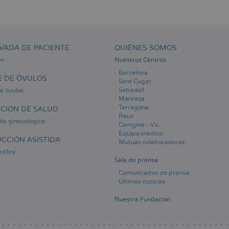
VADA DE PACIENTE
QUIÉNES SOMOS
ón
Nuestros Centros
Barcelona
 DE ÓVULOS
Sant Cugat
Sabadell
e óvulos
Manresa
Tarragona
CIÓN DE SALUD
Reus
ia ginecológica
Cemgine - Vic
Equipo médico
CCIÓN ASISTIDA
Mutuas colaboradoras
tility
Sala de prensa
Comunicados de prensa
Últimas noticias
Nuestra Fundación