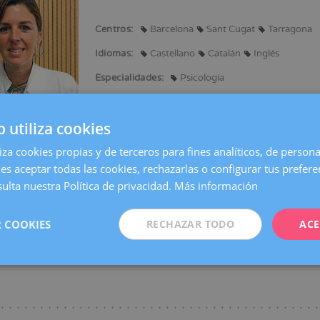
Centros:
Barcelona
Sant Cugat
Tarragona
ación
Idiomas:
Castellano
Catalán
Inglés
Especialidades:
Psicología
b utiliza cookies
liza cookies propias y de terceros para fines analíticos, de persona
 académica:
es aceptar todas las cookies, rechazarlas o configurar tus prefer
er General Sanitario. Universidad Blanquerna. Ramón Llull.
ulta nuestra Política de privacidad.
Más información
o Psicología. Universidad Blanquerna. Ramón Llull.
o universitario en muerte fetal anteparto y duelo perinatal.
rto universitario en mindfulness en contextos de salud y Terapia EMDR nive
 COOKIES
RECHAZAR TODO
ACE