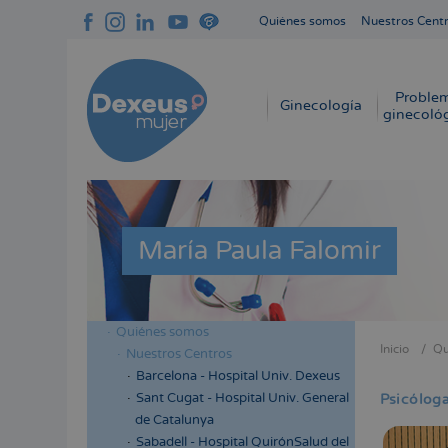
Pasar
Quiénes somos
Nuestros Cent
al
Navegación
contenido
superior
principal
cabecera
Proble
Navegación
Ginecología
ginecoló
principal
María Paula Falomir
Quiénes somos
Menú
Inicio
Qu
Nuestros Centros
Sobres
lateral
Barcelona - Hospital Univ. Dexeus
enlace
cabecera
Sant Cugat - Hospital Univ. General
Psicólog
de
de Catalunya
ayuda
Sabadell - Hospital QuirónSalud del