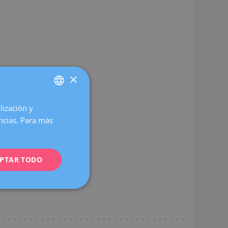
×
lización y
SPANISH
encias. Para más
CATALÀ
ENGLISH
l I.
PTAR TODO
FRENCH
DEUTSCH
ITALIANO
ESPAÑOL