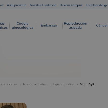
ros
Área paciente
Nuestra Fundación
Dexeus Campus
Enciclopedia gi
mas
Cirugía
Reproducción
Embarazo
Cáncer
gicos
ginecológica
asistida
iénes somos
Nuestros Centros
Equipo médico
Marta Sylka
cribir
s