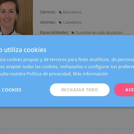
Centros:
Barcelona
ación
Idiomas:
Castellano
Especialidades:
Guardias en sala de partos
b utiliza cookies
liza cookies propias y de terceros para fines analíticos, de persona
en Medicina y Cirugía.
es aceptar todas las cookies, rechazarlas o configurar tus prefer
ulta nuestra Política de privacidad.
Más información
n de comunicaciones y pósters en congresos y cursos nacionales e interna
ón en estudios y proyectos de investigación.
 COOKIES
RECHAZAR TODO
ACE