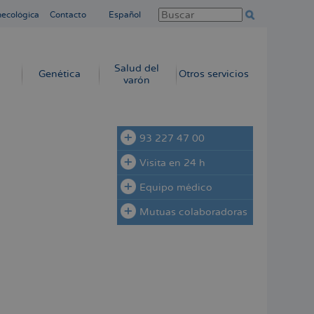
necológica
Contacto
Español
Salud del
Genética
Otros servicios
varón
93 227 47 00
Visita en 24 h
Equipo médico
Mutuas colaboradoras