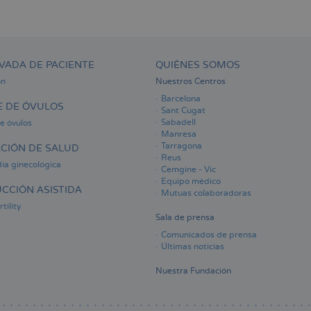
VADA DE PACIENTE
QUIÉNES SOMOS
ón
Nuestros Centros
Barcelona
 DE ÓVULOS
Sant Cugat
Sabadell
e óvulos
Manresa
Tarragona
CIÓN DE SALUD
Reus
ia ginecológica
Cemgine - Vic
Equipo médico
CCIÓN ASISTIDA
Mutuas colaboradoras
tility
Sala de prensa
Comunicados de prensa
Últimas noticias
Nuestra Fundación