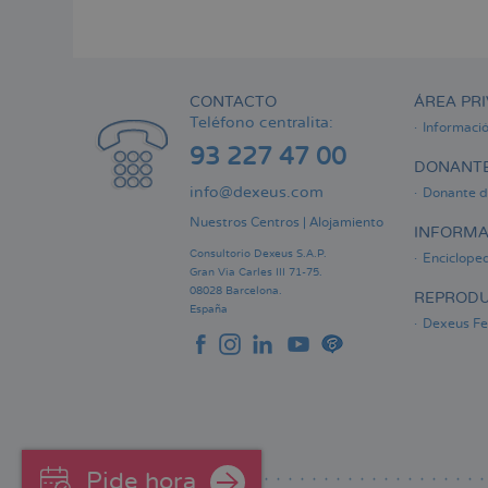
Menú
lateral
principal
CONTACTO
ÁREA PRI
Teléfono centralita:
Informaci
93 227 47 00
DONANTE
info@dexeus.com
Donante d
Nuestros Centros
|
Alojamiento
INFORMA
Consultorio Dexeus S.A.P.
Encicloped
Gran Via Carles III 71-75.
08028 Barcelona.
REPRODU
España
Dexeus Fer
Pide hora