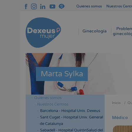
Pasar
Quiénes somos
Nuestros Cent
al
Navegación
contenido
superior
principal
cabecera
Proble
Navegación
Ginecología
ginecoló
principal
Marta Sylka
Quiénes somos
Menú
Inicio
Qu
Nuestros Centros
Sobres
lateral
Barcelona - Hospital Univ. Dexeus
enlace
cabecera
Sant Cugat - Hospital Univ. General
Médico
de
de Catalunya
ayuda
Sabadell - Hospital QuirónSalud del