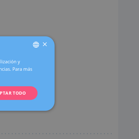
×
lización y
SPANISH
encias. Para más
CATALÀ
cionales.
ENGLISH
PTAR TODO
FRENCH
DEUTSCH
ITALIANO
ESPAÑOL