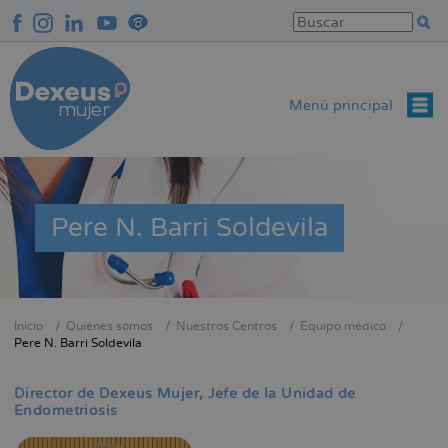
Pasar
al
contenido
principal
Menú principal
Pere N. Barri Soldevila
Inicio
Quiénes somos
Nuestros Centros
Equipo médico
Sobrescribir
Pere N. Barri Soldevila
enlaces
de
Director de Dexeus Mujer
Jefe de la Unidad de
Endometriosis
ayuda
a