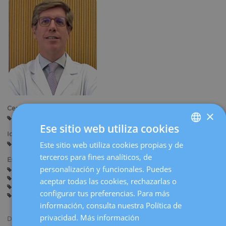
la
navegación
Centros:
×
Barcelona
Ese sitio web utiliza cookies
Idiomas:
Este sitio web utiliza cookies propias y de
SPANISH
Castellano
Catalán
Inglés
Francés
terceros para fines analíticos, de
Especialidades:
CATALÀ
personalización y funcionales. Puedes
Cirugía Ginecológica
Endometriosis
Ginecología General
ENGLISH
Histeroscopia
aceptar todas las cookies, rechazarlas o
Miomas, quistes de ovario y enfermedades de los anexos
configurar tus preferencias. Para más
FRENCH
Suelo Pélvico (Uroginecología)
información, consulta nuestra Política de
DEUTSCH
privacidad.
Más información
Director del Curso on line de Formación Continuada en Laparoscopia