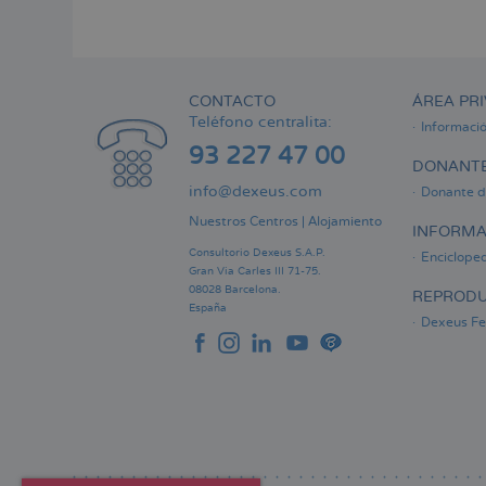
Menú
lateral
principal
CONTACTO
ÁREA PRI
Teléfono centralita:
Informaci
93 227 47 00
DONANTE
info@dexeus.com
Donante d
Nuestros Centros
|
Alojamiento
INFORMA
Consultorio Dexeus S.A.P.
Encicloped
Gran Via Carles III 71-75.
08028 Barcelona.
REPRODU
España
Dexeus Fer