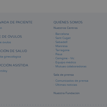
VADA DE PACIENTE
QUIÉNES SOMOS
ón
Nuestros Centros
Barcelona
 DE ÓVULOS
Sant Cugat
Sabadell
e óvulos
Manresa
Tarragona
CIÓN DE SALUD
Reus
ia ginecológica
Cemgine - Vic
Equipo médico
CCIÓN ASISTIDA
Mutuas colaboradoras
tility
Sala de prensa
Comunicados de prensa
Últimas noticias
Nuestra Fundación