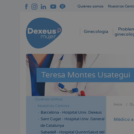
Pasar
Quiénes somos
Nuestros Cent
al
Navegación
contenido
superior
principal
cabecera
Proble
Navegación
Ginecología
ginecoló
principal
Teresa Montes Usategui
Quiénes somos
Menú
Inicio
Qu
Nuestros Centros
Sobres
lateral
Barcelona - Hospital Univ. Dexeus
enlace
cabecera
Sant Cugat - Hospital Univ. General
Médico a
de
de Catalunya
ayuda
Sabadell - Hospital QuirónSalud del