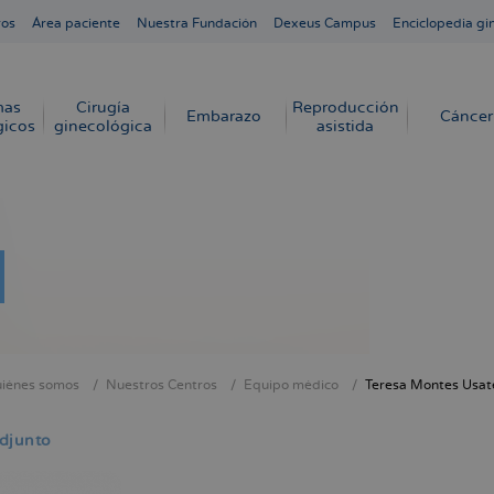
ros
Área paciente
Nuestra Fundación
Dexeus Campus
Enciclopedia gi
mas
Cirugía
Reproducción
Embarazo
Cáncer
gicos
ginecológica
asistida
iénes somos
Nuestros Centros
Equipo médico
Teresa Montes Usat
cribir
s
djunto