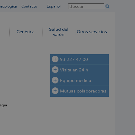
necológica
Contacto
Español
Salud del
Genética
Otros servicios
varón
93 227 47 00
Visita en 24 h
Equipo médico
Mutuas colaboradoras
egui