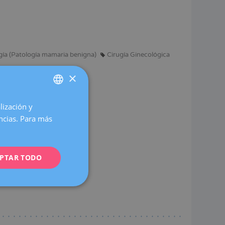
ía (Patología mamaria benigna)
Cirugía Ginecológica
×
lización y
SPANISH
encias. Para más
CATALÀ
caciones.
ENGLISH
PTAR TODO
FRENCH
DEUTSCH
ITALIANO
ESPAÑOL