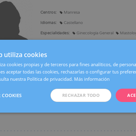
Centros:
Manresa
ación
Idiomas:
Castellano
Especialidades:
Ginecología General
Mastolog
b utiliza cookies
liza cookies propias y de terceros para fines analíticos, de persona
en Medicina y Cirugía.
es aceptar todas las cookies, rechazarlas o configurar tus prefer
a en Ginecología y Obstetricia.
ulta nuestra Política de privacidad.
Más información
en congresos nacionales e internacionales presentando ponencias y comuni
 COOKIES
RECHAZAR TODO
ACE