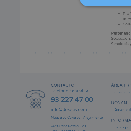
Menú
Actividad 
lateral
Prof
principal
Inte
Cola
Pertenenci
Sociedad E
Senología y
CONTACTO
ÁREA PRI
Teléfono centralita:
Informaci
93 227 47 00
DONANTE
info@dexeus.com
Donante d
Nuestros Centros
|
Alojamiento
INFORMA
Consultorio Dexeus S.A.P.
Encicloped
Gran Via Carles III 71-75.