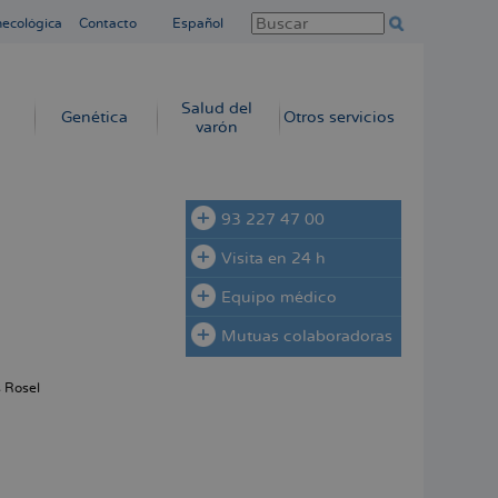
necológica
Contacto
Español
Salud del
Genética
Otros servicios
varón
93 227 47 00
Visita en 24 h
Equipo médico
Mutuas colaboradoras
s Rosel