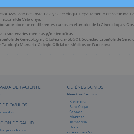
docente:
esor Asociado de Obstetricia y Ginecología. Departamento de Medicina. Fac
rnacional de Catalunya.
borador docente en diferentes cursos en el ámbito de la Ginecología y Obst
a a sociedades médicas y/o científicas:
spañola de Ginecología y Obstetricia (SEGO), Sociedad Española de Senolo
 Patología Mamaria. Colegio Oficial de Médicos de Barcelona.
VADA DE PACIENTE
QUIÉNES SOMOS
ón
Nuestros Centros
Barcelona
 DE ÓVULOS
Sant Cugat
Sabadell
e óvulos
Manresa
Tarragona
CIÓN DE SALUD
Reus
ia ginecológica
Cemgine - Vic