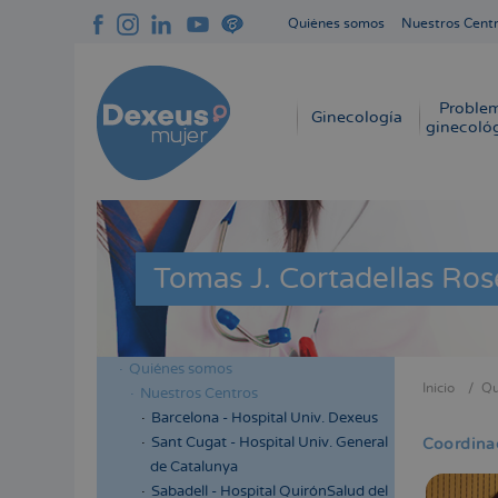
Pasar
Quiénes somos
Nuestros Cent
al
Navegación
contenido
superior
principal
cabecera
Proble
Navegación
Ginecología
ginecoló
principal
Tomas J. Cortadellas Ros
Quiénes somos
Menú
Inicio
Qu
Nuestros Centros
Sobres
lateral
Barcelona - Hospital Univ. Dexeus
enlace
cabecera
Sant Cugat - Hospital Univ. General
Coordina
de
de Catalunya
ayuda
Sabadell - Hospital QuirónSalud del