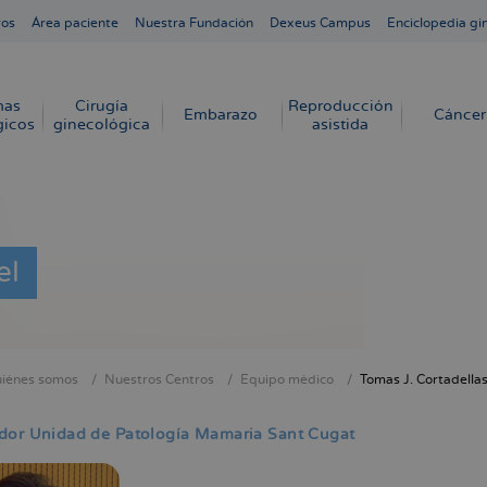
ros
Área paciente
Nuestra Fundación
Dexeus Campus
Enciclopedia gi
mas
Cirugía
Reproducción
Embarazo
Cáncer
gicos
ginecológica
asistida
el
iénes somos
Nuestros Centros
Equipo médico
Tomas J. Cortadella
cribir
s
dor Unidad de Patología Mamaria Sant Cugat