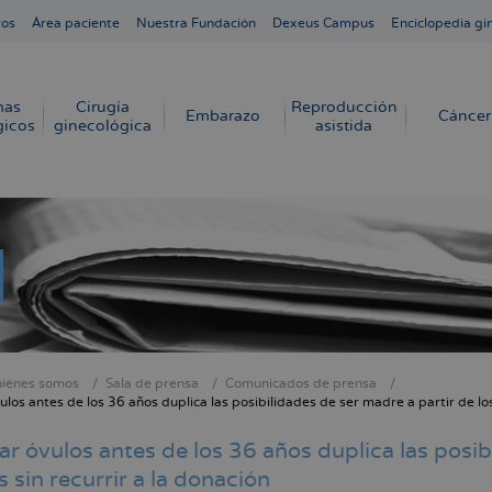
ros
Área paciente
Nuestra Fundación
Dexeus Campus
Enciclopedia gi
mas
Cirugía
Reproducción
Embarazo
Cáncer
gicos
ginecológica
asistida
iénes somos
Sala de prensa
Comunicados de prensa
cribir
los antes de los 36 años duplica las posibilidades de ser madre a partir de los
s
r óvulos antes de los 36 años duplica las posibi
 sin recurrir a la donación