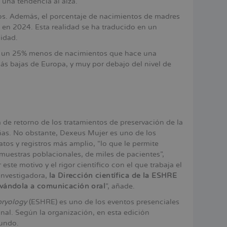
 una tendencia al alza.
ños. Además, el porcentaje de nacimientos de madres
 en 2024. Esta realidad se ha traducido en un
lidad.
oy un 25% menos de nacimientos que hace una
más bajas de Europa, y muy por debajo del nivel de
de retorno de los tratamientos de preservación de la
eñas. No obstante, Dexeus Mujer es uno de los
os y registros más amplio, “lo que le permite
 muestras poblacionales, de miles de pacientes”,
r este motivo y el rigor científico con el que trabaja el
investigadora,
la Dirección científica de la ESHRE
levándola a comunicación oral
”, añade.
ryology
(ESHRE) es uno de los eventos presenciales
nal. Según la organización, en esta edición
mundo.