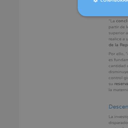
Informa
“La
concl
partir de 
superior 
realice a 
de la Rep
Por ello,
es fundam
cantidad 
disminuye
control g
su
reserv
la matern
Descen
La invest
disparado