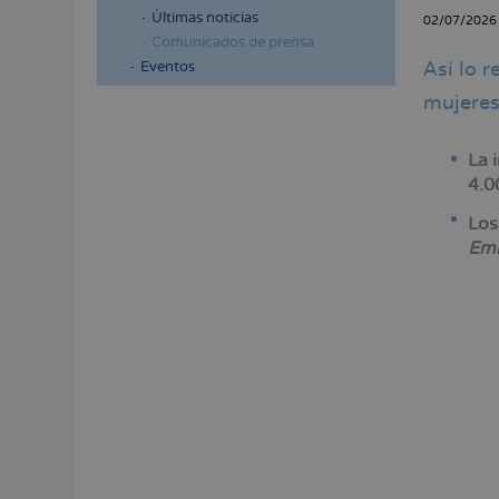
a
Últimas noticias
02/07/2026
la
Comunicados de prensa
Así lo 
Eventos
naveg
mujeres
Menú
lateral
La 
principal
4.0
Los
Emb