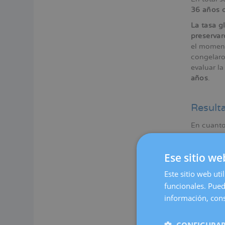
36 años 
La tasa g
preservar
el moment
congelaro
evaluar la
años
.
Result
En cuanto
obtener e
embrionar
Ese sitio we
Este resul
maternida
Este sitio web uti
ser madre
funcionales. Pued
reproducc
información, cons
publicado
valoración
CONFIGURAR