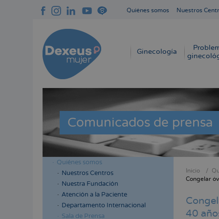
Pasar
Quiénes somos
Nuestros Cent
al
Navegación
contenido
superior
principal
cabecera
Proble
Navegación
Ginecología
ginecoló
principal
Comunicados de prensa
Quiénes somos
Menú
Inicio
Qu
Nuestros Centros
Sobres
Congelar óvu
lateral
Nuestra Fundación
enlace
cabecera
Atención a la Paciente
Congela
de
Departamento Internacional
40 años
ayuda
Sala de Prensa