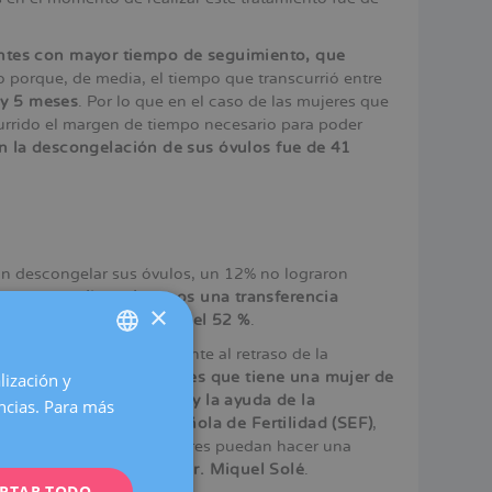
entes con mayor tiempo de seguimiento, que
o porque, de media, el tiempo que transcurrió entre
 y 5 meses
. Por lo que en el caso de las mujeres que
currido el margen de tiempo necesario para poder
on la descongelación de sus óvulos fue de 41
ron descongelar sus óvulos, un 12% no lograron
egaron a realizar al menos una transferencia
×
la de nacimiento superó el 52 %
.
 fertilidad para hacer frente al retraso de la
ca por 10 las posibilidades que tiene una mujer de
lización y
SPANISH
seguirlo con sus óvulos y la ayuda de la
encias. Para más
CATALÀ
tros de la Sociedad Española de Fertilidad (SEF)
,
esencial para que las mujeres puedan hacer una
ENGLISH
vas”, explica el
biólogo Dr. Miquel Solé
.
PTAR TODO
FRENCH