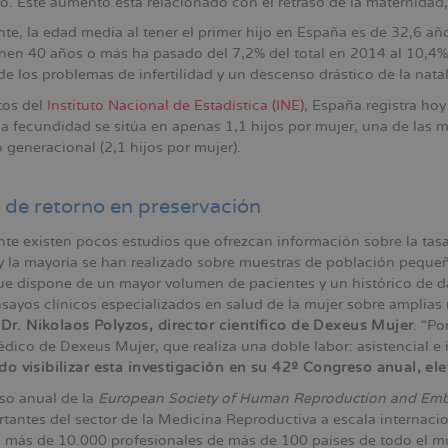
o. Este aumento está relacionado con el retraso de la maternidad,
te, la edad media al tener el primer hijo en España es de 32,6 a
enen 40 años o más ha pasado del 7,2% del total en 2014 al 10,4%
e los problemas de infertilidad y un descenso drástico de la nata
tos del
Instituto Nacional de Estadística (INE)
, España registra h
la fecundidad se sitúa en apenas 1,1 hijos por mujer, una de las 
 generacional (2,1 hijos por mujer).
 de retorno en preservación
te existen pocos estudios que ofrezcan información sobre la tasa 
d y la mayoría se han realizado sobre muestras de población pequ
ue dispone de un mayor volumen de pacientes y un histórico de dat
nsayos clínicos especializados en salud de la mujer sobre amplias
l
Dr. Nikolaos Polyzos, director científico de Dexeus Mujer
. “Po
dico de Dexeus Mujer, que realiza una doble labor: asistencial e 
do visibilizar esta investigación en su 42º Congreso anual, e
so anual de la
European Society of Human Reproduction and Emb
tantes del sector de la Medicina Reproductiva a escala internacio
n más de 10.000 profesionales de más de 100 países de todo el 