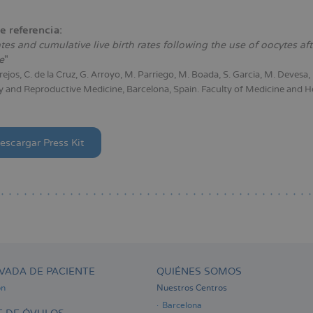
e referencia:
tes and cumulative live birth rates following the use of oocytes aft
e
"
rejos, C. de la Cruz, G. Arroyo, M. Parriego, M. Boada, S. Garcia, M. Devesa,
 and Reproductive Medicine, Barcelona, Spain. Faculty of Medicine and He
escargar Press Kit
VADA DE PACIENTE
QUIÉNES SOMOS
ón
Nuestros Centros
Barcelona