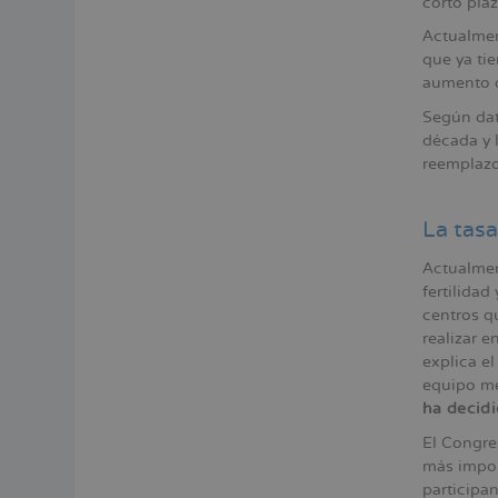
corto plaz
Actualmen
que ya ti
aumento d
Según da
década y 
reemplazo
La tasa
Actualmen
fertilida
centros q
realizar e
explica e
equipo mé
ha decidi
El Congre
más impor
participa