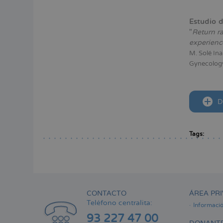
Estudio d
"
Return ra
experienc
M. Solé Ina
Gynecology
D
Tags:
CONTACTO
ÁREA PRI
Teléfono centralita:
Informaci
93 227 47 00