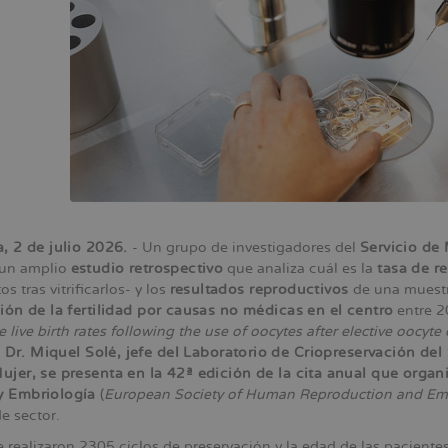
, 2 de julio 2026.
- Un grupo de investigadores del
Servicio de
 un amplio
estudio retrospectivo
que analiza cuál es la
tasa de r
os tras vitrificarlos- y los
resultados reproductivos
de una muestr
ión de la fertilidad por causas no médicas en el centro
entre 20
 live birth rates following the use of oocytes after elective oocyte
o
Dr. Miquel Solé, jefe del Laboratorio de Criopreservación de
jer, se presenta en la 42ª edición de la cita anual que orga
 Embriología
(
European Society of Human Reproduction and Em
e sector.
e realizaron 2305 ciclos de preservación y la edad de las paciente