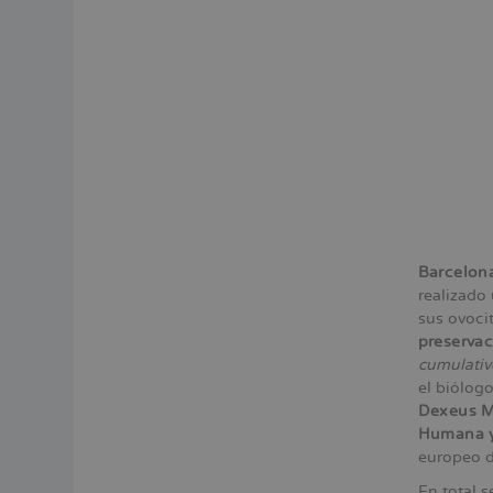
Barcelona
realizado
sus ovocit
preservac
cumulative
el biólog
Dexeus Mu
Humana y
europeo d
En total s