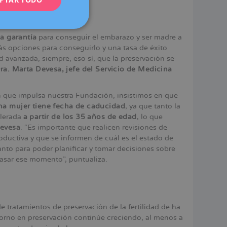
DEUTSCH
ITALIANO
a garantía
para conseguir el embarazo y ser madre a
más opciones para conseguirlo y una tasa de éxito
ESPAÑOL
 avanzada, siempre, eso sí, que la preservación se
ra. Marta Devesa, jefe del Servicio de Medicina
ón que impulsa nuestra Fundación, insistimos en que
 una mujer tiene fecha de caducidad
, ya que tanto la
elerada
a partir de los 35 años de edad
, lo que
Devesa
. “Es importante que realicen revisiones de
oductiva y que se informen de cuál es el estado de
anto para poder planificar y tomar decisiones sobre
rasar ese momento”, puntualiza.
 tratamientos de preservación de la fertilidad de ha
etorno en preservación continúe creciendo, al menos a