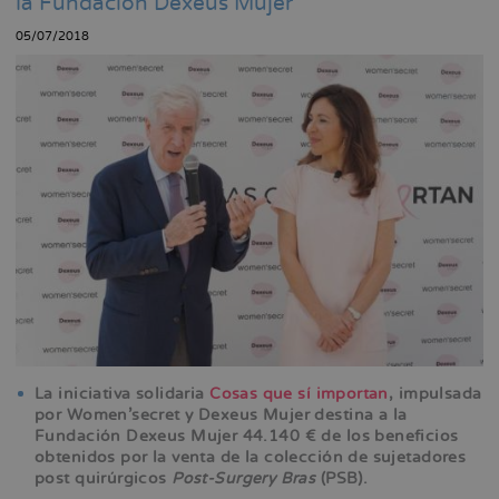
la Fundación Dexeus Mujer
la
05/07/2018
navegación
La iniciativa solidaria
Cosas que sí importan
, impulsada
por Women’secret y Dexeus Mujer destina a la
Fundación Dexeus Mujer 44.140 € de los beneficios
obtenidos por la venta de la colección de sujetadores
post quirúrgicos
Post-Surgery Bras
(PSB).