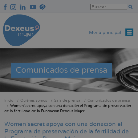
Pasar
al
contenido
principal
Menú principal
Comunicados de prensa
Inicio
Quiénes somos
Sala de prensa
Comunicados de prensa
Sobrescribir
Women’secret apoya con una donación el Programa de preservación
de la fertilidad de la Fundación Dexeus Mujer
enlaces
de
Women’secret apoya con una donación el
ayuda
Programa de preservación de la fertilidad de
a