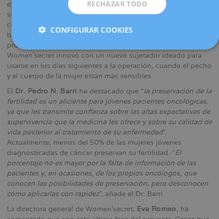
RECHAZAR TODO
el año 2013 cuando Women’secret presentó el primer
sujetador postquirúrgico para prótesis diseñado y
comercializado en España. En 2015 lanzaron la línea de
CONFIGURAR COOKIES
baño, con bañador y bikini adaptados también al uso de
prótesis, y, dos años después, en octubre de 2017,
Women’secret innovó con un nuevo sujetador ideado para
usarse en los días siguientes a la operación, cuando el pecho
y el cuerpo de la mujer están más sensibles.
El
Dr. Pedro N. Barri
ha destacado que “
la preservación de la
fertilidad es un aliciente para jóvenes pacientes oncológicas,
ya que les transmite confianza sobre las altas expectativas de
supervivencia que la medicina les ofrece y sobre su calidad de
vida posterior al tratamiento de su enfermedad
”.
Actualmente, menos del 50% de las mujeres jóvenes
diagnosticadas de cáncer preservan su fertilidad. “
El
porcentaje no es mayor por la falta de información de las
pacientes y, en ocasiones, de los propios oncólogos, que
conocen las posibilidades de preservación, pero desconocen
cómo aplicarlas con rapidez
”, añade el Dr. Barri
La directora general de Women’secret,
Eva Romeo
, ha