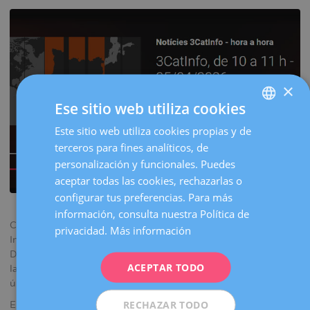
la
navegación
×
Ese sitio web utiliza cookies
Este sitio web utiliza cookies propias y de
SPANISH
terceros para fines analíticos, de
CATALÀ
personalización y funcionales. Puedes
ENGLISH
aceptar todas las cookies, rechazarlas o
configurar tus preferencias. Para más
FRENCH
información, consulta nuestra Política de
DEUTSCH
Catalunya Ràdio dedicó una pieza informativa al Congreso
privacidad.
Más información
Internacional de Medicina Reproductiva de la Fundación
ITALIANO
Dexeus Mujer, destacando su apuesta por la investigación y
ACEPTAR TODO
la colaboración internacional con el fin de trasladar los
ESPAÑOL
últimos avances en este ámbito a la práctica clínica.
RECHAZAR TODO
El informativo incluyó declaraciones en directo de
Nikolaos