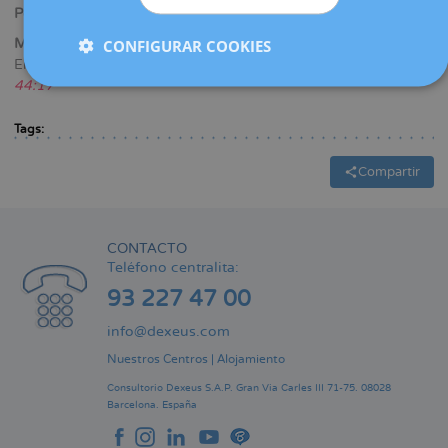
Polyzos
, presidente de la Fundación y director del Congreso.
CONFIGURAR COOKIES
Medio: 3CatINfo
Enlace:
3CatINfo - 25/04/2026 de 10 a 11h - minuto 43:11 -
44:17
Tags:
Compartir
CONTACTO
Teléfono centralita:
93 227 47 00
info@dexeus.com
Nuestros Centros
|
Alojamiento
Consultorio Dexeus S.A.P.
Gran Via Carles III 71-75.
08028
Barcelona.
España