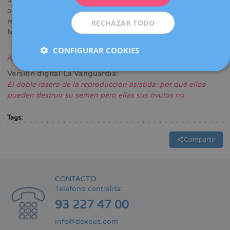
anual medio del 137%”, ejemplifica
Montse Boada,
responsable de la sección de Biología del Grupo Dexeus
RECHAZAR TODO
Mujer
.
CONFIGURAR COOKIES
Artículo edición impresa (PDF)
Versión digital La Vanguardia:
El doble rasero de la reproducción asistida: por qué ellos
pueden destruir su semen pero ellas sus óvulos no
Tags:
Compartir
CONTACTO
Teléfono centralita:
93 227 47 00
info@dexeus.com