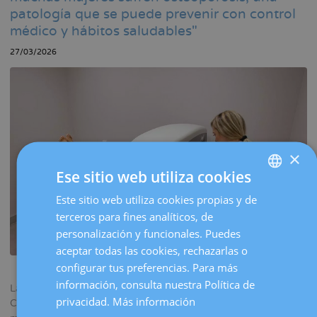
la
patología que se puede prevenir con control
navegación
médico y hábitos saludables"
27/03/2026
×
Ese sitio web utiliza cookies
Este sitio web utiliza cookies propias y de
SPANISH
terceros para fines analíticos, de
CATALÀ
personalización y funcionales. Puedes
ENGLISH
aceptar todas las cookies, rechazarlas o
configurar tus preferencias. Para más
FRENCH
información, consulta nuestra Política de
La
Dra. Estíbaliz Quesada
, del Servicio Dexeus Mujer de la
DEUTSCH
privacidad.
Más información
Clínica Sant Josep de Manresa, alerta de que muchas