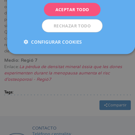
mujeres llegan a la menopausia sin saber que ya padecen
ITALIANO
osteoporosis. La pérdida de estrógenos provoca una
ACEPTAR TODO
ESPAÑOL
disminución progresiva de la densidad mineral ósea, motivo
por el cual la osteoporosis es conocida como "la enfermedad
RECHAZAR TODO
silenciosa".
Quesada insiste en que la clave es la prevención, con
controles médicos regulares, hábitos saludables y la
CONFIGURAR COOKIES
realización de densitometrías óseas para detectar la pérdida
de masa antes de que sea demasiado tarde.
Medio: Regió 7
Enlace:
La pèrdua de densitat mineral òssia que les dones
experimenten durant la menopausa aumenta el risc
d’osteoporosi - Regió7
Tags:
Compartir
CONTACTO
Teléfono centralita: