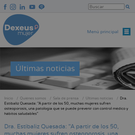
Pasar
al
contenido
principal
Menú principal
Últimas noticias
Inicio
Quiénes somos
Sala de prensa
Últimas noticias
Dra.
Sobrescribir
Estíbaliz Quesada: "A partir de los 50, muchas mujeres sufren
osteoporosis, una patología que se puede prevenir con control médico y
enlaces
hábitos saludables"
de
ayuda
Dra. Estíbaliz Quesada: "A partir de los 50,
a
muchas mujeres sufren osteoporosis, una