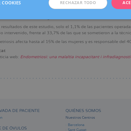
 COOKIES
RECHAZAR TODO
ACE
io de
Dexeus Mujer
revela que la ablación con energía de plasma 
sis preserva mejor la fertilidad que la quistectomía clásica. Aunqu
 PEA reduce de forma significativa el daño ovárico.
 resultados de este estudio, solo el 1,1% de las pacientes operad
io intervenido, frente al 33,7% de las que se sometieron a la técn
triosis afecta hasta al 15% de las mujeres y es responsable del 40
cat
ticia web:
Endometriosi: una malaltia incapacitant i infradiagnosti
VADA DE PACIENTE
QUIÉNES SOMOS
ón
Nuestros Centros
Barcelona
 DE ÓVULOS
Sant Cugat