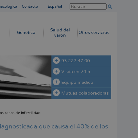
necológica
Contacto
Español
Salud del
Genética
Otros servicios
varón
93 227 47 00
Visita en 24 h
Equipo médico
Mutuas colaboradoras
s casos de infertilidad
iagnosticada que causa el 40% de los