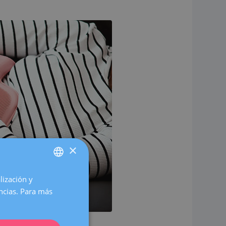
×
lización y
SPANISH
encias. Para más
CATALÀ
ENGLISH