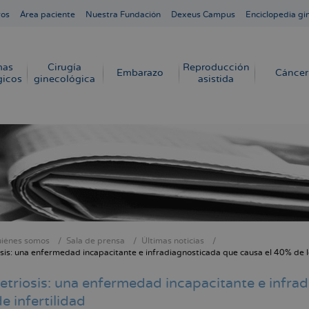
ros
Área paciente
Nuestra Fundación
Dexeus Campus
Enciclopedia gi
mas
Cirugía
Reproducción
Embarazo
Cáncer
gicos
ginecológica
asistida
iénes somos
Sala de prensa
Últimas noticias
cribir
is: una enfermedad incapacitante e infradiagnosticada que causa el 40% de lo
s
triosis: una enfermedad incapacitante e infrad
e infertilidad