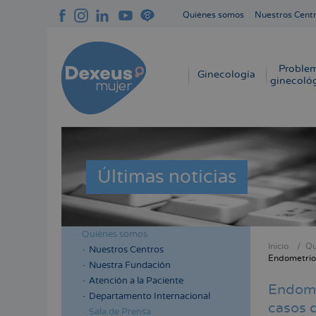
Pasar
Quiénes somos
Nuestros Cent
al
Navegación
contenido
superior
principal
cabecera
Proble
Navegación
Ginecología
ginecoló
principal
Últimas noticias
Quiénes somos
Menú
Inicio
Qu
Nuestros Centros
Sobres
Endometrios
lateral
Nuestra Fundación
enlace
cabecera
Atención a la Paciente
Endome
de
Departamento Internacional
casos d
ayuda
Sala de Prensa