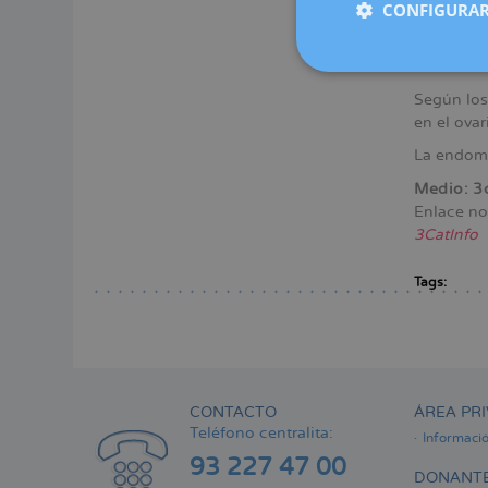
CONFIGURAR
Un estud
endometrio
la técnica
Según los
en el ovar
La endome
Medio: 3
Enlace no
3CatInfo
Tags:
CONTACTO
ÁREA PRI
Teléfono centralita:
Informaci
93 227 47 00
DONANTE