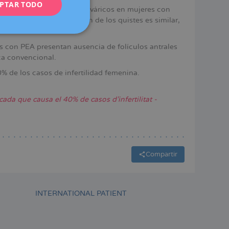
PTAR TODO
FRENCH
(PEA) para tratar quistes ováricos en mujeres con
e el riesgo de reaparición de los quistes es similar,
DEUTSCH
ITALIANO
as con PEA presentan ausencia de folículos antrales
ESPAÑOL
ica convencional.
% de los casos de infertilidad femenina.
cada que causa el 40% de casos d'infertilitat -
Compartir
INTERNATIONAL PATIENT