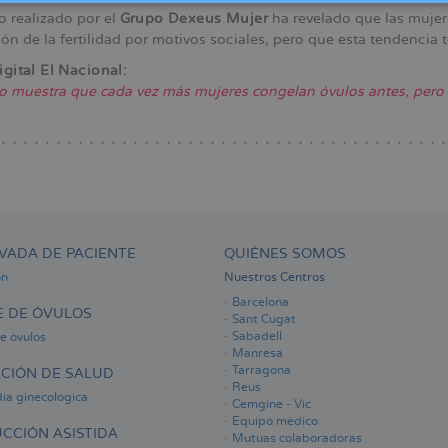
o realizado por el
Grupo Dexeus Mujer
ha revelado que las mujer
ón de la fertilidad por motivos sociales, pero que esta tendencia t
igital El Nacional:
o muestra que cada vez más mujeres congelan óvulos antes, pero 
VADA DE PACIENTE
QUIÉNES SOMOS
ón
Nuestros Centros
Barcelona
 DE ÓVULOS
Sant Cugat
Sabadell
e óvulos
Manresa
Tarragona
CIÓN DE SALUD
Reus
ia ginecológica
Cemgine - Vic
Equipo médico
CCIÓN ASISTIDA
Mutuas colaboradoras