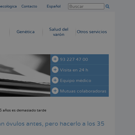
necológica
Contacto
Español
Salud del
Genética
Otros servicios
varón
93 227 47 00
Visita en 24 h
Equipo médico
Mutuas colaboradoras
35 años es demasiado tarde
 óvulos antes, pero hacerlo a los 35