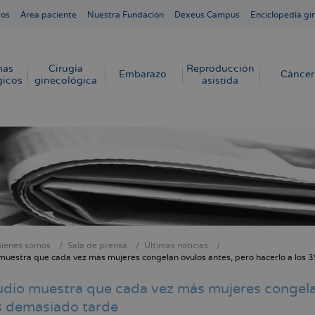
ros
Área paciente
Nuestra Fundación
Dexeus Campus
Enciclopedia gi
mas
Cirugía
Reproducción
Embarazo
Cáncer
gicos
ginecológica
asistida
iénes somos
Sala de prensa
Últimas noticias
cribir
muestra que cada vez más mujeres congelan óvulos antes, pero hacerlo a los 
s
udio muestra que cada vez más mujeres congelan
s demasiado tarde