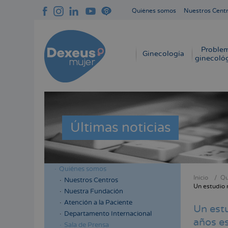
Pasar
Quiénes somos
Nuestros Cent
al
Navegación
contenido
superior
principal
cabecera
Proble
Navegación
Ginecología
ginecoló
principal
Últimas noticias
Quiénes somos
Menú
Inicio
Qu
Nuestros Centros
Sobres
Un estudio 
lateral
Nuestra Fundación
enlace
cabecera
Atención a la Paciente
Un est
de
Departamento Internacional
años e
ayuda
Sala de Prensa