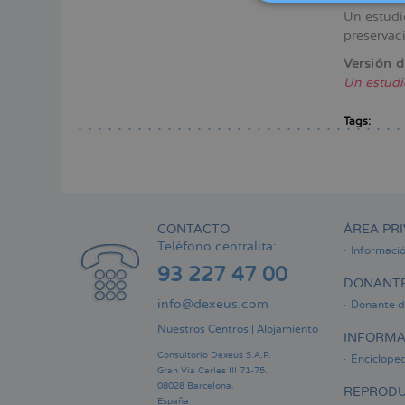
Un estudi
preservaci
Versión d
Un estudi
Tags:
CONTACTO
ÁREA PRI
Teléfono centralita:
Informaci
93 227 47 00
DONANTE
info@dexeus.com
Donante d
Nuestros Centros
|
Alojamiento
INFORMA
Consultorio Dexeus S.A.P.
Encicloped
Gran Via Carles III 71-75.
08028 Barcelona.
REPRODU
España