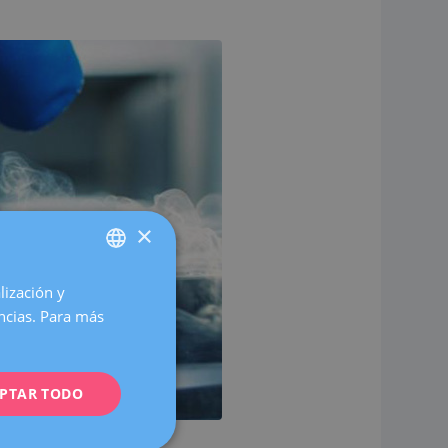
×
lización y
SPANISH
encias. Para más
CATALÀ
ENGLISH
PTAR TODO
FRENCH
DEUTSCH