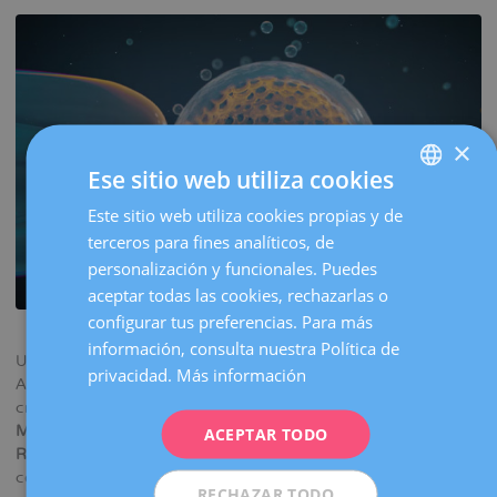
la
navegación
×
Ese sitio web utiliza cookies
Este sitio web utiliza cookies propias y de
SPANISH
terceros para fines analíticos, de
CATALÀ
personalización y funcionales. Puedes
ENGLISH
aceptar todas las cookies, rechazarlas o
configurar tus preferencias. Para más
FRENCH
información, consulta nuestra Política de
Un estudio publicado en
‘Nature’
encuentra variantes en el
DEUTSCH
privacidad.
Más información
ADN que afectan al riesgo de desarrollar anomalías
ITALIANO
cromosómicas que provocan pérdidas gestacionales. Según
Mónica Parriego, directora del Laboratorio de
ACEPTAR TODO
ESPAÑOL
Reproducción Asistida de Dexeus Mujer
, el trabajo: “nos
confirma que las anomalías cromosómicas son algo habitual
RECHAZAR TODO