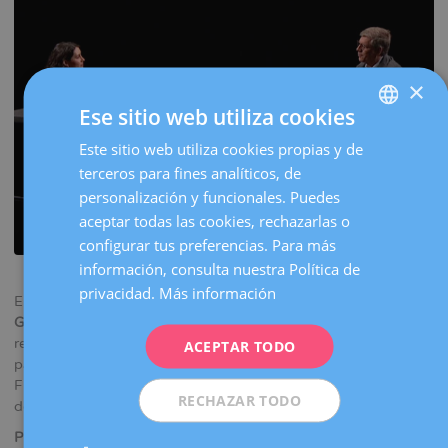
la
navegación
×
Ese sitio web utiliza cookies
Este sitio web utiliza cookies propias y de
SPANISH
terceros para fines analíticos, de
CATALÀ
personalización y funcionales. Puedes
ENGLISH
aceptar todas las cookies, rechazarlas o
configurar tus preferencias. Para más
FRENCH
información, consulta nuestra Política de
DEUTSCH
privacidad.
Más información
El
Dr. Pere Barri Soldevila, ginecólogo y presidente del
ITALIANO
Grupo Dexeus Mujer
, conversa sobre la atención médica, la
relación médico-paciente, el sistema sanitario y la psicología
ACEPTAR TODO
ESPAÑOL
paliativa con Sílvia Fernández Cadevall, creadora de la
Fundación Arte Paliativo en el Programa “Gent amb talent”
RECHAZAR TODO
de La 2Cat (rtve.es).
Programa Gent amb talent: