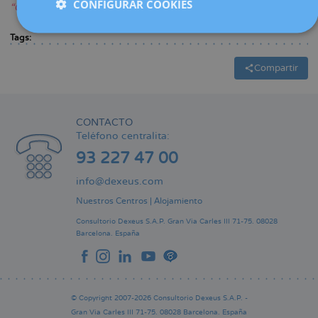
CONFIGURAR COOKIES
“Curar” La 2Cat (rtve.es)
Tags:
Compartir
CONTACTO
Teléfono centralita:
93 227 47 00
info@dexeus.com
Nuestros Centros
|
Alojamiento
Consultorio Dexeus S.A.P.
Gran Via Carles III 71-75.
08028
Barcelona.
España
© Copyright 2007-2026 Consultorio Dexeus S.A.P. -
Gran Via Carles III 71-75. 08028 Barcelona. España