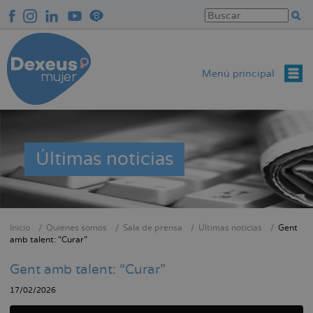
Pasar
al
contenido
principal
Menú principal
Últimas noticias
Inicio
Quiénes somos
Sala de prensa
Últimas noticias
Gent
Sobrescribir
amb talent: “Curar”
enlaces
Gent amb talent: “Curar”
de
ayuda
17/02/2026
a