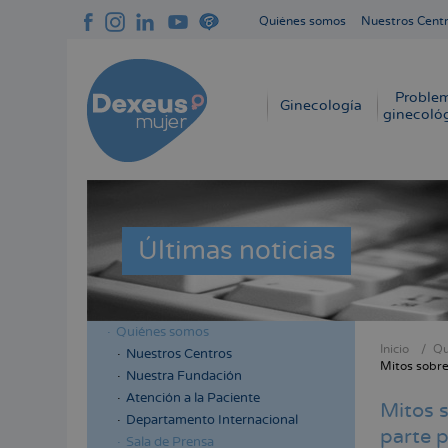
Pasar
Quiénes somos
Nuestros Cent
al
Navegación
contenido
superior
principal
cabecera
Proble
Navegación
Ginecología
ginecoló
principal
Últimas noticias
Quiénes somos
Menú
Inicio
Qu
Nuestros Centros
Sobres
Mitos sobre
lateral
Nuestra Fundación
enlace
cabecera
Atención a la Paciente
Mitos s
de
Departamento Internacional
parte p
ayuda
Sala de Prensa