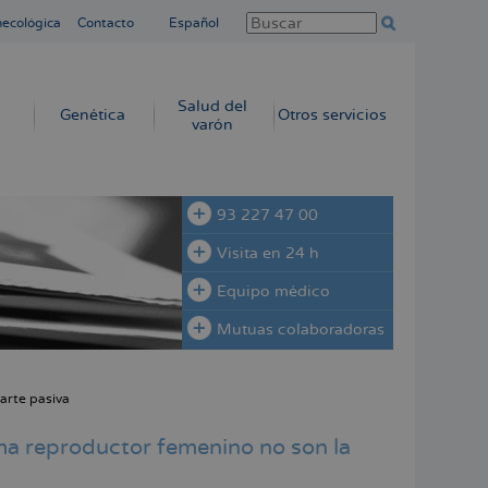
necológica
Contacto
Español
Salud del
Genética
Otros servicios
varón
93 227 47 00
Visita en 24 h
Equipo médico
Mutuas colaboradoras
parte pasiva
ema reproductor femenino no son la