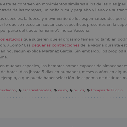
 este se contraen en movimientos similares a los de las olas (peri
entrada de las trompas, un orificio muy pequeño y lleno de susta
s especies, la fuerza y movimiento de los espermatozoides por sí 
por lo que se necesitan sustancias específicas presentes en la supe
por parte del tracto femenino", indica Vassena.
os estudios
que sugieren que el orgasmo femenino también podrí
ión. ¿Cómo? Las
pequeñas contracciones
de la vagina durante es
menino, según explica Martínez García. Sin embargo, los propios a
tema.
en muchas especies, las hembras somos capaces de almacenar es
de horas, días (hasta 5 días en humanos), meses o años en algunas
r ejemplo, a que pueda haber selección de esperma de distintos m
cundación
espermatozoides
óvulo
óvulos
trompas de Falopio