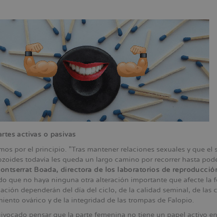
ación
rtes activas o pasivas
s por el principio. "Tras mantener relaciones sexuales y que el 
zoides todavía les queda un largo camino por recorrer hasta poder
ontserrat Boada, directora de los laboratorios de reproducció
o que no haya ninguna otra alteración importante que afecte la fer
ación dependerán del día del ciclo, de la calidad seminal, de las 
iento ovárico y de la integridad de las trompas de Falopio.
uivocado pensar que la parte femenina no tiene un papel activo en