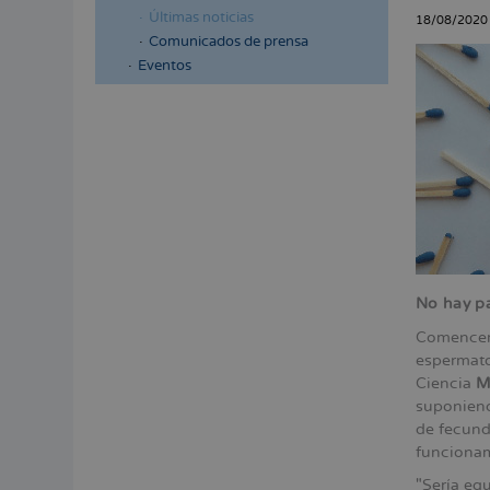
a
Últimas noticias
18/08/2020
la
Comunicados de prensa
Eventos
naveg
Menú
lateral
principal
No hay pa
Comencemo
espermato
Ciencia
M
suponiend
de fecund
funcionam
"Sería eq