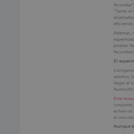
fecundar",
"Tanto el 
diseñados
eficientes
Además, 
espermato
podrán lle
fecundaci
El esperm
Corrígeno
adultos, 
llegar al
Autosufici
Este estu
conjunto,
echan un 
el ovocit
Aunque el