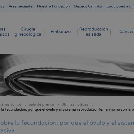
ros
Área paciente
Nuestra Fundación
Dexeus Campus
Enciclopedia gi
mas
Cirugía
Reproducción
Embarazo
Cáncer
gicos
ginecológica
asistida
iénes somos
Sala de prensa
Últimas noticias
cribir
 la fecundación: por qué el óvulo y el sistema reproductor femenino no son la 
s
obre la fecundación: por qué el óvulo y el sist
asiva