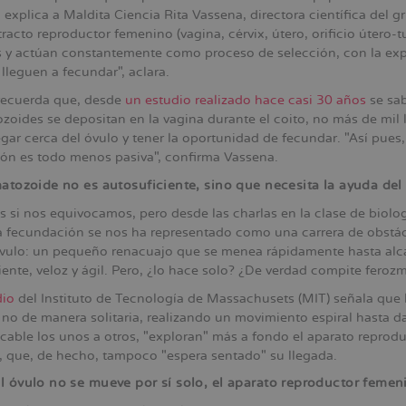
 explica a Maldita Ciencia Rita Vassena, directora científica del 
tracto reproductor femenino (vagina, cérvix, útero, orificio úter
 y actúan constantemente como proceso de selección, con la exp
 lleguen a fecundar", aclara.
recuerda que, desde
un estudio realizado hace casi 30 años
se sab
zoides se depositan en la vagina durante el coito, no más de mil l
gar cerca del óvulo y tener la oportunidad de fecundar. "Así pues,
ón es todo menos pasiva", confirma Vassena.
atozoide no es autosuficiente, sino que necesita la ayuda del r
s si nos equivocamos, pero desde las charlas en la clase de biolog
la fecundación se nos ha representado como una carrera de obstá
 óvulo: un pequeño renacuajo que se menea rápidamente hasta alca
ente, veloz y ágil. Pero, ¿lo hace solo? ¿De verdad compite feroz
dio
del Instituto de Tecnología de Massachusets (MIT) señala que 
 no de manera solitaria, realizando un movimiento espiral hasta da
cable los unos a otros, "exploran" más a fondo el aparato reprod
o, que, de hecho, tampoco "espera sentado" su llegada.
 óvulo no se mueve por sí solo, el aparato reproductor femenin