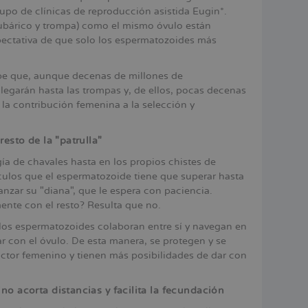
grupo de clínicas de reproducción asistida Eugin*.
o-tubárico y trompa) como el mismo óvulo están
ectativa de que solo los espermatozoides más
e que, aunque decenas de millones de
legarán hasta las trompas y, de ellos, pocas decenas
 la contribución femenina a la selección y
esto de la "patrulla"
ía de chavales hasta en los propios chistes de
culos que el espermatozoide tiene que superar hasta
nzar su "diana", que le espera con paciencia.
mente con el resto? Resulta que no.
los espermatozoides colaboran entre sí y navegan en
r con el óvulo. De esta manera, se protegen y se
uctor femenino y tienen más posibilidades de dar con
o acorta distancias y facilita la fecundación