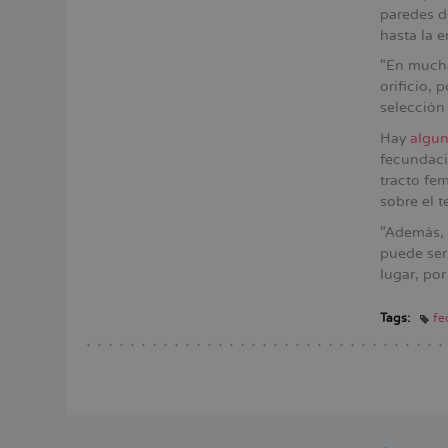
paredes de
hasta la 
"En mucha
orificio, 
selección 
Hay
algun
fecundac
tracto fe
sobre el 
"Además, 
puede ser 
lugar, po
Tags:
fe