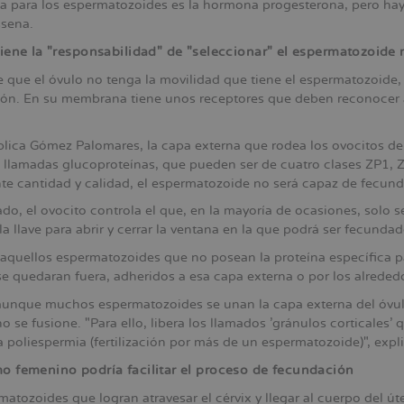
a para los espermatozoides es la hormona progesterona, pero hay 
ssena.
tiene la "responsabilidad" de "seleccionar" el espermatozoid
e que el óvulo no tenga la movilidad que tiene el espermatozoide,
ón. En su membrana tiene unos receptores que deben reconocer a
lica Gómez Palomares, la capa externa que rodea los ovocitos de
, llamadas glucoproteínas, que pueden ser de cuatro clases ZP1, ZP
nte cantidad y calidad, el espermatozoide no será capaz de fecunda
ado, el ovocito controla el que, en la mayoría de ocasiones, solo 
a llave para abrir y cerrar la ventana en la que podrá ser fecundado
aquellos espermatozoides que no posean la proteína específica p
se quedaran fuera, adheridos a esa capa externa o por los alreded
 aunque muchos espermatozoides se unan la capa externa del óvulo
 se fusione. "Para ello, libera los llamados 'gránulos corticales'
 poliespermia (fertilización por más de un espermatozoide)", expl
o femenino podría facilitar el proceso de fecundación
matozoides que logran atravesar el cérvix y llegar al cuerpo del ú