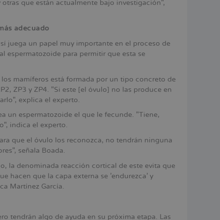
otras que están actualmente bajo investigación",
e más adecuado
 sí juega un papel muy importante en el proceso de
l espermatozoide para permitir que esta se
 los mamíferos está formada por un tipo concreto de
2, ZP3 y ZP4. "Si este [el óvulo] no las produce en
rlo", explica el experto.
sea un espermatozoide el que le fecunde. "Tiene,
", indica el experto.
ara que el óvulo los reconozca, no tendrán ninguna
ores", señala Boada.
, la denominada reacción cortical de este evita que
 que hacen que la capa externa se 'endurezca' y
ica Martínez García.
tero tendrán algo de ayuda en su próxima etapa. Las