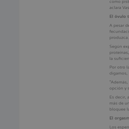
como pist
aclara Va
El óvulo 
A pesar d
fecundaci
produzca.
Según exp
proteínas
la suficie
Por otro l
digamos, l
"Además, 
opción y 
Es decir,
más de uno
bloquee la
El orgasm
Los esper