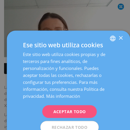
la
navegación
×
Ese sitio web utiliza cookies
Este sitio web utiliza cookies propias y de
SPANISH
terceros para fines analíticos, de
CATALÀ
personalización y funcionales. Puedes
ENGLISH
aceptar todas las cookies, rechazarlas o
configurar tus preferencias. Para más
FRENCH
La
Dra. Núria Barbany Freixa
especialista en endometriosis
información, consulta nuestra Política de
DEUTSCH
de Dexeus Mujer, ha explicado cómo esta patología afecta 1
privacidad.
Más información
de cada 10 mujeres al programa Notícies en Xarxa de La
ITALIANO
Xarxa.
ACEPTAR TODO
ESPAÑOL
La doctora ha abordado los principales retos en el
diagnóstico, la cirugía y el tratamiento del dolor. Durante su
RECHAZAR TODO
intervención ha puesto en valor los adelantos científicos que