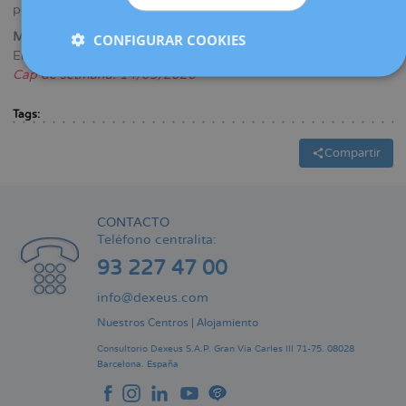
permiten mejorar la atención y preservar la fertilidad.
Medio: La Xarxa
CONFIGURAR COOKIES
Enlace informativos: (MIN 16)
La Xarxa - Notícies en Xarxa.
Cap de setmana. 14/03/2026
Tags:
Compartir
CONTACTO
Teléfono centralita:
93 227 47 00
info@dexeus.com
Nuestros Centros
|
Alojamiento
Consultorio Dexeus S.A.P.
Gran Via Carles III 71-75.
08028
Barcelona.
España