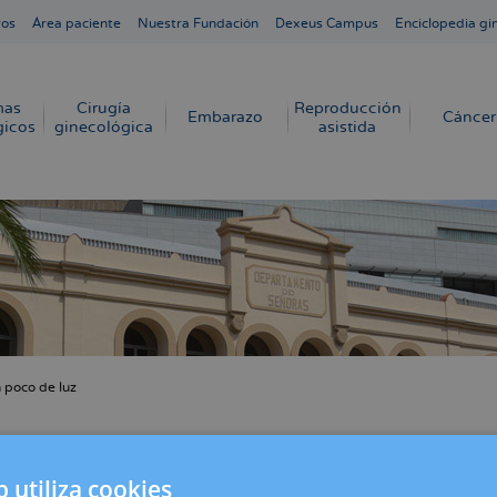
ros
Área paciente
Nuestra Fundación
Dexeus Campus
Enciclopedia gi
mas
Cirugía
Reproducción
Embarazo
Cáncer
gicos
ginecológica
asistida
 poco de luz
cribir
s
o después de un cáncer de mama
b utiliza cookies