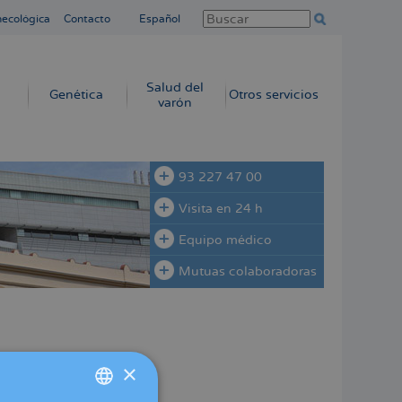
necológica
Contacto
Español
Salud del
Genética
Otros servicios
varón
93 227 47 00
Visita en 24 h
Equipo médico
Mutuas colaboradoras
×