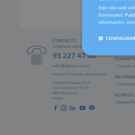
Lee
a
Este sitio web uti
la
funcionales. Pued
naveg
información, cons
CONFIGURAR
CONTACTO
ÁREA PRI
Teléfono centralita:
Informaci
93 227 47 00
DONANTE
info@dexeus.com
Donante d
Nuestros Centros
|
Alojamiento
INFORMA
Consultorio Dexeus S.A.P.
Encicloped
Gran Via Carles III 71-75.
08028 Barcelona.
REPRODU
España
Dexeus Fer