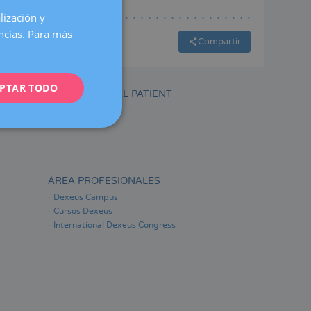
lización y
SPANISH
encias. Para más
CATALÀ
Compartir
ENGLISH
PTAR TODO
FRENCH
INTERNATIONAL PATIENT
DEUTSCH
ITALIANO
ESPAÑOL
ÁREA PROFESIONALES
Dexeus Campus
Cursos Dexeus
International Dexeus Congress