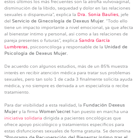
estos últimos los más frecuentes son la atrofia vulvovaginal,
disminución de la libido, sequedad y dolor en las relaciones
sexuales o dispareunia”, explica la
Dra. Sonia Baulies
,
jefe
del
Servicio de Ginecología de Dexeus Mujer
. “Todo ello
tiene un impacto importante a nivel emocional, ya que afecta
al bienestar íntimo y personal, así como a las relaciones de
pareja presentes o futuras”, explica
Sandra García
Lumbreras
, psicooncóloga y responsable de la
Unidad de
Psicología de Dexeus Mujer.
De acuerdo con algunos estudios, más de un 85% muestra
interés en recibir atención médica para tratar sus problemas
sexuales, pero tan solo 1 de cada 3 finalmente solicita ayuda
médica, y no siempre es derivada a un especialista o recibe
tratamiento.
Para dar visibilidad a esta realidad, la
Fundación Dexeus
Mujer
y la firma
Women’secret
han puesto en marcha una
iniciativa solidaria
dirigida a pacientes oncológicas que
ofrece apoyo psicológico y tratamientos específicos para
estas disfunciones sexuales de forma gratuita. Se denomina
“Programa de Recuperación del Bienestar íntimo tras el