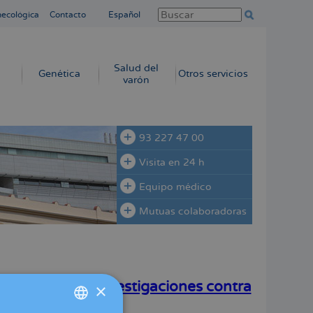
necológica
Contacto
Español
Salud del
Genética
Otros servicios
varón
93 227 47 00
Visita en 24 h
Equipo médico
Mutuas colaboradoras
Mujer por sus investigaciones contra
×