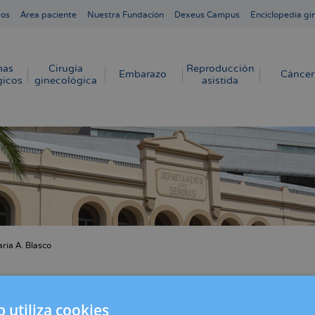
ros
Área paciente
Nuestra Fundación
Dexeus Campus
Enciclopedia gi
mas
Cirugía
Reproducción
Embarazo
Cáncer
gicos
ginecológica
asistida
ría A. Blasco
cribir
s
A. Blasco recibe el Premio Fundación Dexeus 
cer
b utiliza cookies