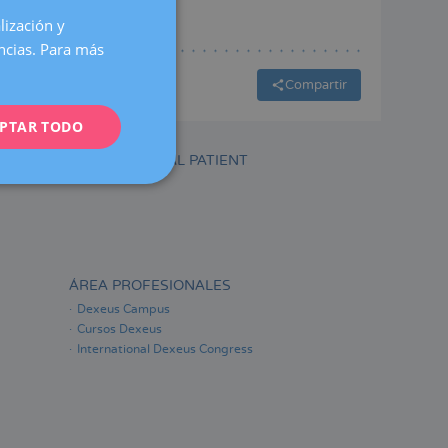
lización y
SPANISH
encias. Para más
CATALÀ
Compartir
ENGLISH
PTAR TODO
FRENCH
DEUTSCH
INTERNATIONAL PATIENT
ITALIANO
ESPAÑOL
ÁREA PROFESIONALES
Dexeus Campus
Cursos Dexeus
International Dexeus Congress