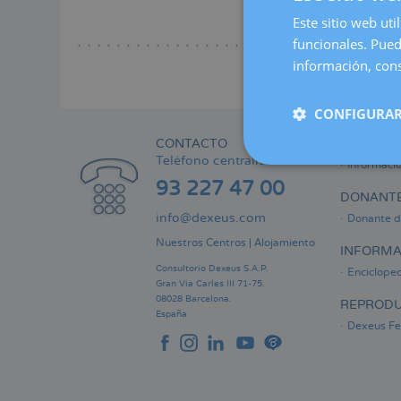
a
Este sitio web uti
Lee
la
funcionales. Pued
naveg
información, cons
CONFIGURAR
CONTACTO
ÁREA PRI
Teléfono centralita:
Informaci
93 227 47 00
DONANTE
info@dexeus.com
Donante d
Nuestros Centros
|
Alojamiento
INFORMA
Consultorio Dexeus S.A.P.
Encicloped
Gran Via Carles III 71-75.
08028 Barcelona.
REPRODU
España
Dexeus Fer