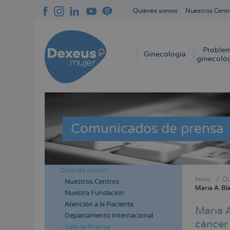
Pasar
Quiénes somos
Nuestros Cent
al
Navegación
contenido
superior
principal
cabecera
Proble
Navegación
Ginecología
ginecoló
principal
Comunicados de prensa
Quiénes somos
Menú
Inicio
Qu
Nuestros Centros
Sobres
Maria A. Bl
lateral
Nuestra Fundación
enlace
cabecera
Atención a la Paciente
Maria A
de
Departamento Internacional
cáncer
ayuda
Sala de Prensa