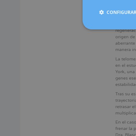
Relació
Cada vez 
CONFIGURAR
sus cromo
no pueden
regenerac
origen de
aberrante
manera in
La telomer
en el est
York, una
genes ese
estabilid
Tras su e
trayectori
retrasar e
multiplic
En el cas
frenar la
Dra. Blasc