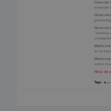
Ciencias 
extender l
Ginecolo
ginecológ
Ginecolo
“
Análisis 
intraepite
Medicina
en la sal
Medicina
sobre mue
Nota de p
Tags:
pr