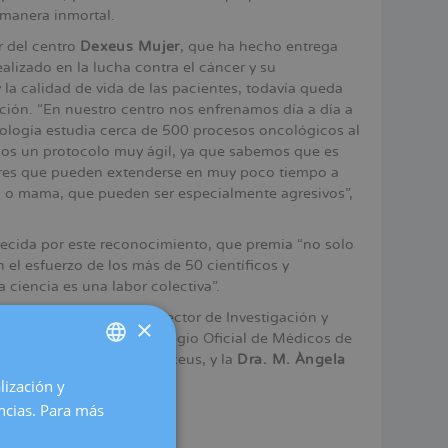
 manera inmortal.
or del centro
Dexeus Mujer
, que ha hecho entrega
lizado en la lucha contra el cáncer y su
 la calidad de vida de las pacientes, todavía queda
ción. “En nuestro centro nos enfrenamos día a día a
ología estudia cerca de 500 procesos oncológicos al
mos un protocolo muy ágil, ya que sabemos que es
ores que pueden extenderse en muy poco tiempo a
o o mama, que pueden ser especialmente agresivos”,
decida por este reconocimiento, que premia “no solo
el esfuerzo de los más de 50 científicos y
 ciencia es una labor colectiva”.
 Armand Sánchez
, Vicerector de Investigación y
×
be
, vicepresidenta del Colegio Oficial de Médicos de
Hospital Universitario Dexeus, y la
Dra. M. Àngela
lización y
SPANISH
encias. Para más
CATALÀ