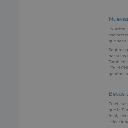
Nuevas 
“Nuestra i
cancerosa
que sean e
Según expl
hacia los 
También s
“En el CN
genómica 
Becas 
En el cur
que la Fu
fetal, ci
seleccion