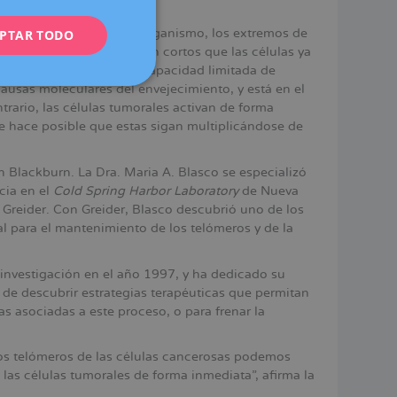
ENGLISH
s órganos y tejidos del organismo, los extremos de
PTAR TODO
FRENCH
 punto en el que son tan cortos que las células ya
DEUTSCH
 forma indefinida. Esta capacidad limitada de
ausas moleculares del envejecimiento, y está en el
ITALIANO
rario, las células tumorales activan de forma
ESPAÑOL
e hace posible que estas sigan multiplicándose de
th Blackburn. La Dra. Maria A. Blasco se especializó
cia en el
Cold Spring Harbor Laboratory
de Nueva
 Greider. Con Greider, Blasco descubrió uno de los
l para el mantenimiento de los telómeros y de la
 investigación en el año 1997, y ha dedicado su
n de descubrir estrategias terapéuticas que permitan
s asociadas a este proceso, o para frenar la
os telómeros de las células cancerosas podemos
las células tumorales de forma inmediata”, afirma la