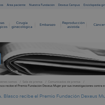
ros
Área paciente
Nuestra Fundación
Dexeus Campus
Enciclopedia gi
mas
Cirugía
Reproducción
Embarazo
Cáncer
gicos
ginecológica
asistida
iénes somos
Sala de prensa
Comunicados de prensa
cribir
asco recibe el Premio Fundación Dexeus Mujer por sus investigaciones contra e
s
. Blasco recibe el Premio Fundación Dexeus Muj