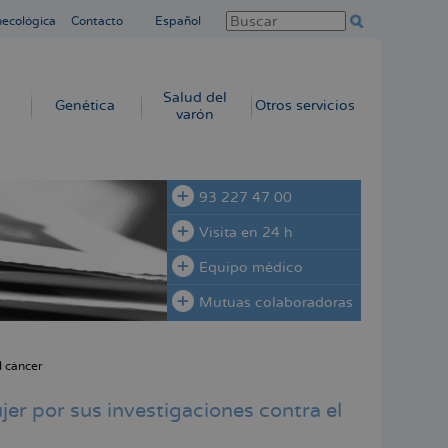
necológica
Contacto
Español
Salud del
Genética
Otros servicios
varón
93 227 47 00
Visita en 24 h
Equipo médico
Mutuas colaboradoras
l cáncer
er por sus investigaciones contra el