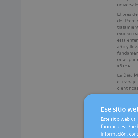
universale
El preside
del Premi
tratamient
mucho tra
esta enfe
año y lle
fundament
otras par
añade.
La
Dra. M
el trabaj
científica
Además d
Transfere
Ese sitio we
Barcelona
Pascual
,
Este sitio web uti
funcionales. Pued
información, cons