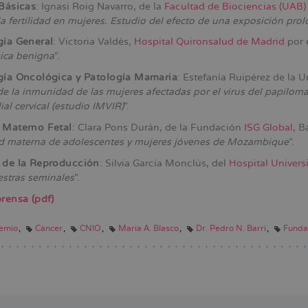
Básicas
: Ignasi Roig Navarro, de la
Facultad de Biociencias (UAB)
a fertilidad en mujeres. Estudio del efecto de una exposición prol
gía General
: Victoria Valdés,
Hospital Quironsalud de Madrid
por 
ica benigna
”.
gía Oncológica y Patología Mamaria
: Estefanía Ruipérez de la 
de la inmunidad de las mujeres afectadas por el virus del papiloma
lial cervical (estudio IMVIR)
”.
 Materno Fetal
: Clara Pons Durán, de la Fundación
ISG Global
, B
ud materna de adolescentes y mujeres jóvenes de Mozambique
”.
 de la Reproducción
: Silvia García Monclús, del
Hospital Univers
stras seminales
”.
rensa (pdf)
emio
Cáncer
CNIO
María A. Blasco
Dr. Pedro N. Barri
Funda