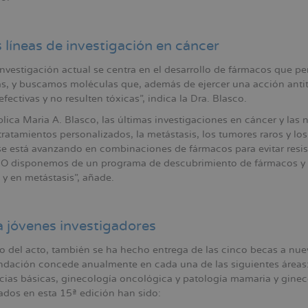
líneas de investigación en cáncer
nvestigación actual se centra en el desarrollo de fármacos que per
s, y buscamos moléculas que, además de ejercer una acción ant
fectivas y no resulten tóxicas”, indica la Dra. Blasco.
ica Maria A. Blasco, las últimas investigaciones en cáncer y las 
tratamientos personalizados, la metástasis, los tumores raros y lo
e está avanzando en combinaciones de fármacos para evitar resist
IO disponemos de un programa de descubrimiento de fármacos y s
y en metástasis”, añade.
a jóvenes investigadores
so del acto, también se ha hecho entrega de las cinco becas a nue
ndación concede anualmente en cada una de las siguientes áreas
encias básicas, ginecología oncológica y patología mamaria y ginec
ados en esta 15ª edición han sido: