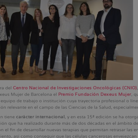
ora del
Centro Nacional de Investigaciones Oncológicas (CNIO)
xeus Mujer de Barcelona el
Premio Fundación Dexeus Mujer
, q
equipo de trabajo o institución cuya trayectoria profesional o lí
ón relevante en el campo de las Ciencias de la Salud, especialmen
n tiene
carácter internacional
, y en esta 15ª edición se ha otorg
ción que ha realizado durante más de dos décadas en el ámbito d
on el fin de desarrollar nuevas terapias que permitan retrasar las
iento, así como conseguir que las células cancerosas envejezcan 