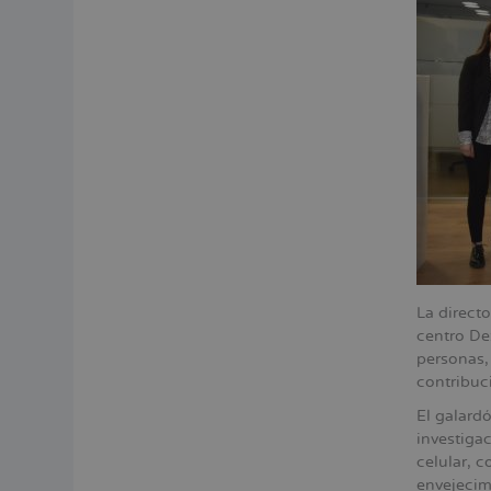
La direct
centro De
personas, 
contribuci
El galardó
investiga
celular, c
envejecim