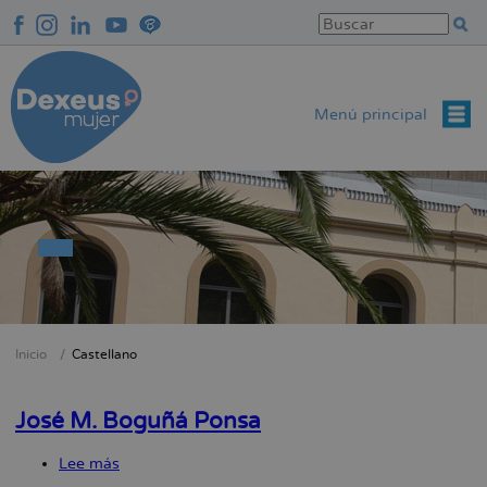
Pasar
al
contenido
principal
Menú principal
Inicio
Castellano
Sobrescribir
enlaces
José M. Boguñá Ponsa
de
ayuda
Lee más
sobre
a
José