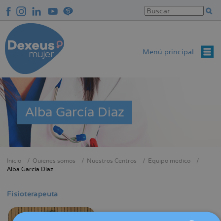
Pasar
al
contenido
principal
Menú principal
Alba García Diaz
Inicio
Quiénes somos
Nuestros Centros
Equipo médico
Sobrescribir
Alba García Diaz
enlaces
de
Fisioterapeuta
ayuda
a