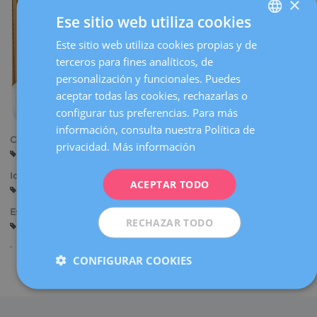
×
la
Ese sitio web utiliza cookies
navegación
Este sitio web utiliza cookies propias y de
SPANISH
terceros para fines analíticos, de
CATALÀ
personalización y funcionales. Puedes
ENGLISH
aceptar todas las cookies, rechazarlas o
configurar tus preferencias. Para más
FRENCH
información, consulta nuestra Política de
DEUTSCH
Centros:
privacidad.
Más información
Barcelona
ITALIANO
Idiomas:
ACEPTAR TODO
ESPAÑOL
Castellano
Especialidades:
RECHAZAR TODO
Fisioterapia de la Mujer
CONFIGURAR COOKIES
Compartir