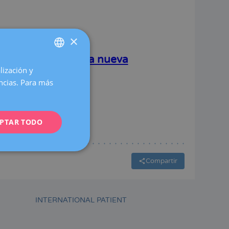
×
a vez en España, una nueva
lización y
SPANISH
triosis
encias. Para más
CATALÀ
ENGLISH
ometriosis
PTAR TODO
FRENCH
DEUTSCH
ITALIANO
Compartir
ESPAÑOL
INTERNATIONAL PATIENT