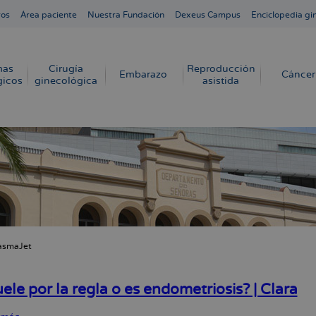
ros
Área paciente
Nuestra Fundación
Dexeus Campus
Enciclopedia gi
mas
Cirugía
Reproducción
Embarazo
Cáncer
gicos
ginecológica
asistida
asmaJet
cribir
s
ele por la regla o es endometriosis? | Clara