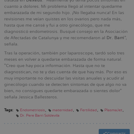
tratada en
Dexeus
. "Realmente yo tenía pocos síntomas en
cuanto a dolores. Mi problema llegó al intentar quedarme
embarazada de mi segundo hijo. ¡No llegaba nunca! En las
revisiones me veían quistes en los ovarios pero nada más,
hasta que me cansé y fui a otro ginecólogo, que me
diagnosticó endometrosis. Busqué consejo en la Asociación
de Afectadas de Catalunya y me recomendaron al
Dr. Barri
",
señala.
Tras la operación, también por laparoscope, tardó solo tres
meses en volver a quedarse embarazada de forma natural.
"Creo que hay poca información. Hasta que no te
diagnostican, no te y das cuenta de que hay más. Por eso es
muy importante no descuidar las visitas anuales y acudir al
ginecólogo cuando se detecten síntomas de que algo no va
bien, no consigues quedarte embarazada o sientes dolor"
señala Jessica Ballesteros.
Tags:
Endometriosis
maternidad
Fertilidad
PlasmaJet
Dr. Pere Barri Soldevila
Compartir