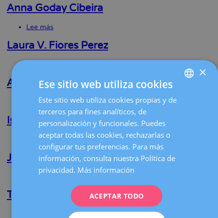
Plancha
Anna Goday Cibeira
la
Dos
navegación
Santos
Lee más
sobre
Anna
Goday
Laura V. Fiores Perez
Cibeira
Lee más
sobre
×
Laura
V.
Andreas Abraham Zadeh
Ese sitio web utiliza cookies
Fiores
Perez
Este sitio web utiliza cookies propias y de
SPANISH
Lee más
sobre
Andreas
terceros para fines analíticos, de
CATALÀ
Abraham
Isela E. Bañuelos Martinez
personalización y funcionales. Puedes
Zadeh
ENGLISH
aceptar todas las cookies, rechazarlas o
Lee más
sobre
configurar tus preferencias. Para más
Isela
FRENCH
E.
Josep M. Gonzalo Carballes
información, consulta nuestra Política de
Bañuelos
DEUTSCH
privacidad.
Más información
Martinez
Lee más
sobre
ITALIANO
Josep
M.
Teresa Sánchez Escofet
ACEPTAR TODO
ESPAÑOL
Gonzalo
Carballes
Lee más
sobre