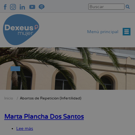
Pasar
al
contenido
principal
Menú principal
Inicio
Abortos de Repetición (Infertilidad)
Sobrescribir
enlaces
Marta Plancha Dos Santos
de
ayuda
Lee más
sobre
a
Marta