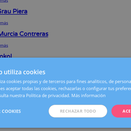
 más
sobre
Marta
Roca
Grau Piera
Feliu
ación
 más
sobre
Silvia
Grau
Murcia Contreras
Piera
 más
sobre
Núria
Murcia
Sokol
Contreras
 más
sobre
b utiliza cookies
Piotr
Sokol
Tresanchez Pares
liza cookies propias y de terceros para fines analíticos, de persona
es aceptar todas las cookies, rechazarlas o configurar tus prefer
 más
sobre
ulta nuestra Política de privacidad.
Más información
Marta
Tresanchez
Latre Navarro
Pares
 COOKIES
RECHAZAR TODO
ACE
 más
sobre
Laura
Latre
et Clua Obradó
Navarro