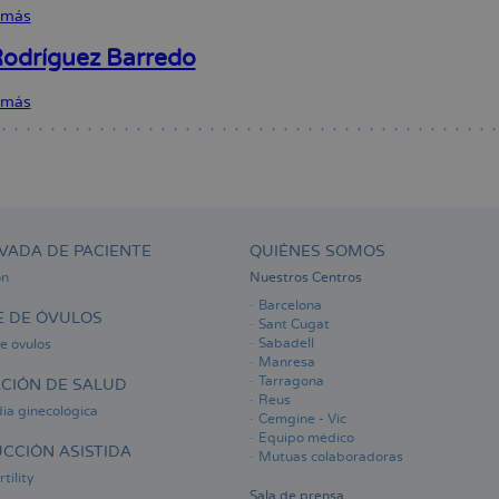
 más
sobre
Elisabet
Clua
Rodríguez Barredo
Obradó
 más
sobre
Dalia
Rodríguez
Barredo
VADA DE PACIENTE
QUIÉNES SOMOS
ón
Nuestros Centros
Barcelona
 DE ÓVULOS
Sant Cugat
Sabadell
e óvulos
Manresa
Tarragona
CIÓN DE SALUD
Reus
ia ginecológica
Cemgine - Vic
Equipo médico
CCIÓN ASISTIDA
Mutuas colaboradoras
tility
Sala de prensa