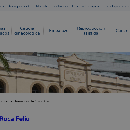
ros
Área paciente
Nuestra Fundación
Dexeus Campus
Enciclopedia gi
mas
Cirugía
Reproducción
Embarazo
Cáncer
gicos
ginecológica
asistida
ograma Donación de Ovocitos
cribir
s
Roca Feliu