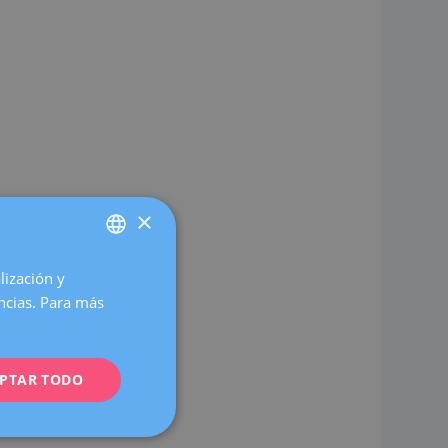
×
lización y
SPANISH
encias. Para más
CATALÀ
ENGLISH
PTAR TODO
FRENCH
DEUTSCH
ITALIANO