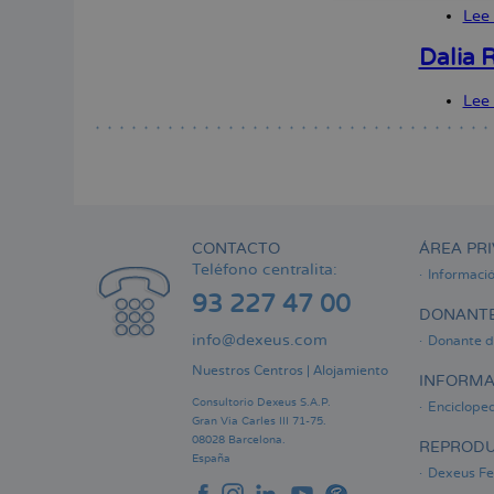
Lee
Dalia 
Lee
CONTACTO
ÁREA PRI
Teléfono centralita:
Informaci
93 227 47 00
DONANTE
info@dexeus.com
Donante d
Nuestros Centros
|
Alojamiento
INFORMA
Consultorio Dexeus S.A.P.
Encicloped
Gran Via Carles III 71-75.
08028 Barcelona.
REPRODU
España
Dexeus Fer