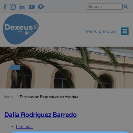
Pasar
al
contenido
principal
Menú principal
Inicio
Técnicas de Reproducción Asistida
Sobrescribir
enlaces
Dalia Rodríguez Barredo
de
ayuda
Lee más
sobre
a
Dalia