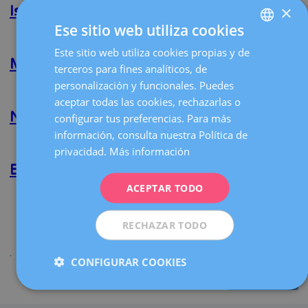
×
Rodríguez
Isabeth González de Campagnolo
la
Barredo
Ese sitio web utiliza cookies
navegación
Lee más
sobre
Isabeth
Este sitio web utiliza cookies propias y de
SPANISH
González
Manuel Álvarez Almodóvar
terceros para fines analíticos, de
de
CATALÀ
personalización y funcionales. Puedes
Campagnolo
Lee más
sobre
ENGLISH
aceptar todas las cookies, rechazarlas o
Manuel
Álvarez
Nikolaos Polyzos
configurar tus preferencias. Para más
FRENCH
Almodóvar
información, consulta nuestra Política de
Lee más
sobre
DEUTSCH
privacidad.
Más información
Nikolaos
Polyzos
Buenaventura Coroleu Lletget
ITALIANO
ACEPTAR TODO
ESPAÑOL
Lee más
sobre
Buenaventura
Coroleu
RECHAZAR TODO
Página
‹‹
Lletget
anterior
Página 3
Paginación
CONFIGURAR COOKIES
Compartir