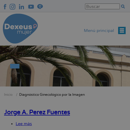
Pasar
al
contenido
principal
Menú principal
Inicio
Diagnóstico Ginecológico por la Imagen
Sobrescribir
enlaces
Jorge A. Perez Fuentes
de
ayuda
Lee más
sobre
a
Jorge