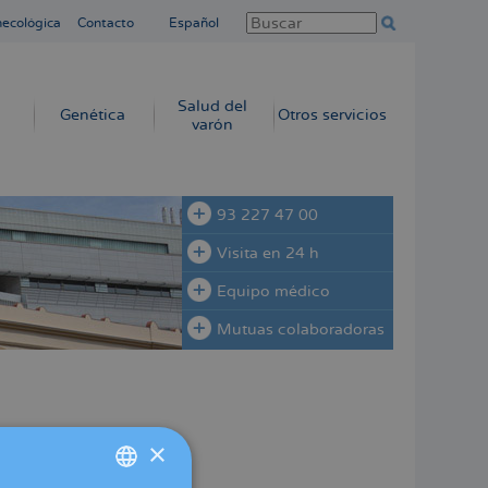
necológica
Contacto
Español
Salud del
Genética
Otros servicios
varón
93 227 47 00
Visita en 24 h
Equipo médico
Mutuas colaboradoras
nueve años
×