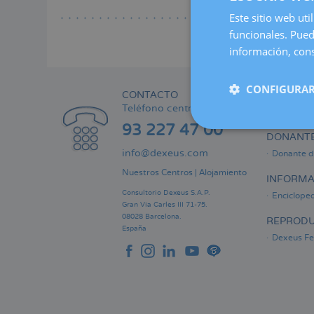
Lee
a
Este sitio web uti
la
funcionales. Pued
naveg
información, cons
CONFIGURAR
CONTACTO
ÁREA PRI
Teléfono centralita:
Informaci
93 227 47 00
DONANTE
info@dexeus.com
Donante d
Nuestros Centros
|
Alojamiento
INFORMA
Consultorio Dexeus S.A.P.
Encicloped
Gran Via Carles III 71-75.
08028 Barcelona.
REPRODU
España
Dexeus Fer