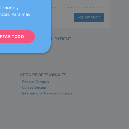
lización y
SPANISH
encias. Para más
CATALÀ
Compartir
ENGLISH
PTAR TODO
FRENCH
INTERNATIONAL PATIENT
DEUTSCH
ITALIANO
ESPAÑOL
ÁREA PROFESIONALES
Dexeus Campus
Cursos Dexeus
International Dexeus Congress