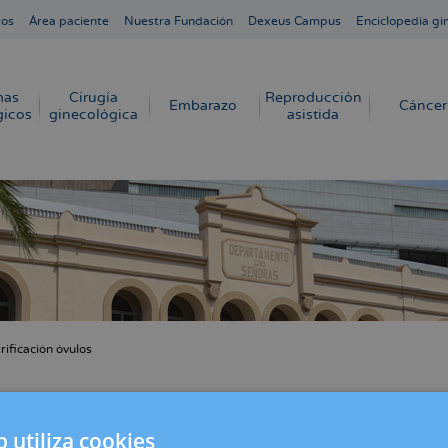
ros
Área paciente
Nuestra Fundación
Dexeus Campus
Enciclopedia gi
mas
Cirugía
Reproducción
Embarazo
Cáncer
gicos
ginecológica
asistida
trificación óvulos
cribir
s
gelación de los óvulos aumenta un 142% en 
b utiliza cookies