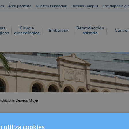
ros
Área paciente
Nuestra Fundación
Dexeus Campus
Enciclopedia gi
mas
Cirugía
Reproducción
Embarazo
Cáncer
gicos
ginecológica
asistida
ndazione Dexeus Mujer
cribir
s
 Mujer ha reconstruido el clítoris de forma gr
ón
b utiliza cookies