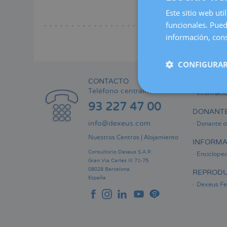
a
Este sitio web uti
Lee
la
funcionales. Pued
naveg
información, cons
CONFIGURAR
CONTACTO
ÁREA PRI
Teléfono centralita:
Informaci
93 227 47 00
DONANTE
info@dexeus.com
Donante d
Nuestros Centros
|
Alojamiento
INFORMA
Consultorio Dexeus S.A.P.
Encicloped
Gran Via Carles III 71-75.
08028 Barcelona.
REPRODU
España
Dexeus Fer