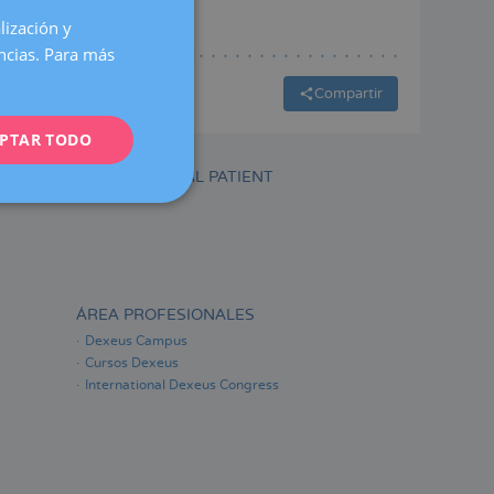
lización y
SPANISH
encias. Para más
CATALÀ
Compartir
ENGLISH
PTAR TODO
FRENCH
DEUTSCH
INTERNATIONAL PATIENT
ITALIANO
ESPAÑOL
ÁREA PROFESIONALES
Dexeus Campus
Cursos Dexeus
International Dexeus Congress