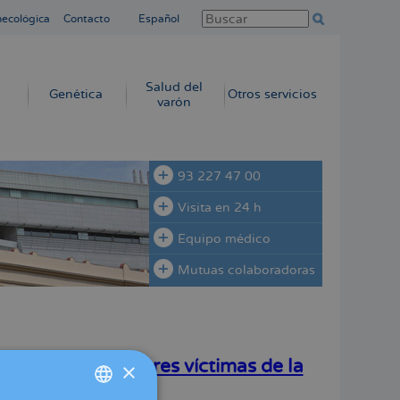
necológica
Contacto
Español
Salud del
Genética
Otros servicios
varón
93 227 47 00
Visita en 24 h
Equipo médico
Mutuas colaboradoras
atuita a 105 mujeres víctimas de la
×