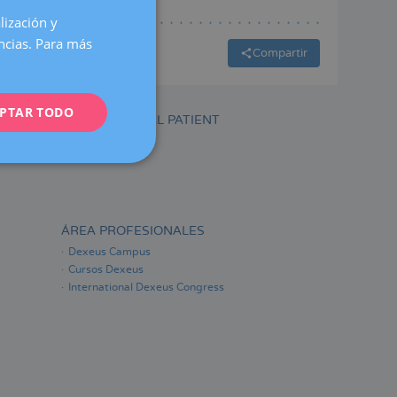
lización y
SPANISH
encias. Para más
CATALÀ
Compartir
ENGLISH
PTAR TODO
FRENCH
INTERNATIONAL PATIENT
DEUTSCH
ITALIANO
ESPAÑOL
ÁREA PROFESIONALES
Dexeus Campus
Cursos Dexeus
International Dexeus Congress