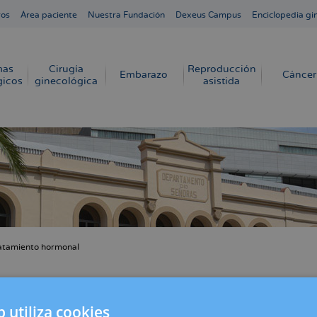
ros
Área paciente
Nuestra Fundación
Dexeus Campus
Enciclopedia gi
mas
Cirugía
Reproducción
Embarazo
Cáncer
gicos
ginecológica
asistida
atamiento hormonal
cribir
s
as con menos efectos secundarios en la me
b utiliza cookies