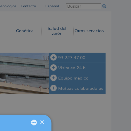
necológica
Contacto
Español
Salud del
Genética
Otros servicios
varón
93 227 47 00
Visita en 24 h
Equipo médico
Mutuas colaboradoras
nopausia
×