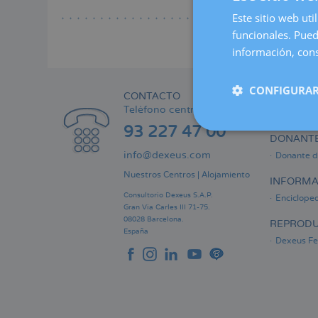
Lee
a
Este sitio web uti
la
funcionales. Pued
naveg
información, cons
CONFIGURAR
CONTACTO
ÁREA PRI
Teléfono centralita:
Informaci
93 227 47 00
DONANTE
info@dexeus.com
Donante d
Nuestros Centros
|
Alojamiento
INFORMA
Consultorio Dexeus S.A.P.
Encicloped
Gran Via Carles III 71-75.
08028 Barcelona.
REPRODU
España
Dexeus Fer