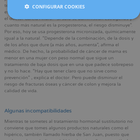
terapia hormonal. ¿Está justificado? "Cuando se combinan
CONFIGURAR COOKIES
estrógenos y progesterona, se incrementa el riesgo", explica
el doctor García Alfaro. "Si solo se administran estrógenos y
cuanto más natural es la progesterona, el riesgo disminuye".
Por eso, hoy se usa progesterona micronizada, químicamente
igual a la natural. "Depende de la combinación, de la dosis y
de los años que dure (a más años, aumenta", afirma el
médico. De hecho, la probabilidad de cáncer de mama es
menor en una mujer con peso normal que sigue un
tratamiento de baja dosis que en una que padece sobrepeso
y no lo hace. "Hay que tener claro que no sirve como
prevención" , explica el doctor. Pero puede disminuir el
riesgo de fracturas óseas y cáncer de colon y mejora la
calidad de vida.
Algunas incompatibilidades
Mientras te sometes al tratamiento hormonal sustitutorio no
conviene que tomes algunos productos naturales como el
hipérico, también llamado hierba de San Juan, puesto que