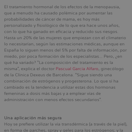
la
El tratamiento hormonal de los efectos de la menopausia,
navegación
que a menudo ha causado polémica por aumentar las
probabilidades de cáncer de mama, es hoy más
personalizado y fisiológico de lo que era hace unos años,
con lo que ha ganado en eficacia y reducido sus riesgos.
Hasta un 20% de las mujeres que empiezan con el climaterio
lo necesitarían, según las estimaciones médicas, aunque en
España lo siguen menos del 5% por falta de información, por
miedo, por poca formación de los especialistas... Pero, ¿en
qué ha variado? "La composición del tratamiento es la
misma", explica el doctor
Pascual García Alfaro
, ginecólogo
de la Clínica Dexeus de Barcelona. "Sigue siendo una
combinación de estrógenos y progesterona. Lo que sí ha
cambiado es la tendencia a utilizar estas dos hormonas
femeninas a dosis más bajas y a emplear vías de
administración con menos efectos secundarios".
Una aplicación más segura
Hoy se prefiere utilizar la vía transdérmica (a través de la piel),
en forma de parches, spray y geles para los estrógenos; y la