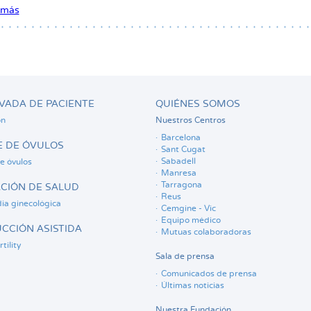
Casas
 más
sobre
Mónica
Mallafré
Mercadé
VADA DE PACIENTE
QUIÉNES SOMOS
ón
Nuestros Centros
Barcelona
 DE ÓVULOS
Sant Cugat
Sabadell
e óvulos
Manresa
Tarragona
CIÓN DE SALUD
Reus
ia ginecológica
Cemgine - Vic
Equipo médico
CCIÓN ASISTIDA
Mutuas colaboradoras
tility
Sala de prensa
Comunicados de prensa
Últimas noticias
Nuestra Fundación