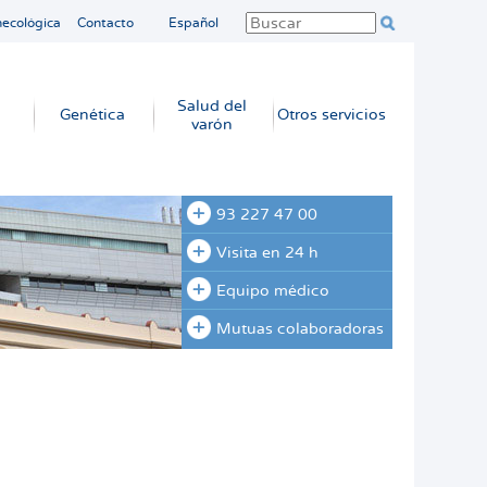
necológica
Contacto
Español
Salud del
Genética
Otros servicios
varón
93 227 47 00
Visita en 24 h
Equipo médico
Mutuas colaboradoras