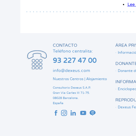
Lee
CONTACTO
ÁREA PRI
Teléfono centralita:
Informaci
93 227 47 00
DONANTE
info@dexeus.com
Donante d
Nuestros Centros
|
Alojamiento
INFORMA
Consultorio Dexeus S.A.P.
Encicloped
Gran Via Carles III 71-75.
08028 Barcelona.
REPRODU
España
Dexeus Fer