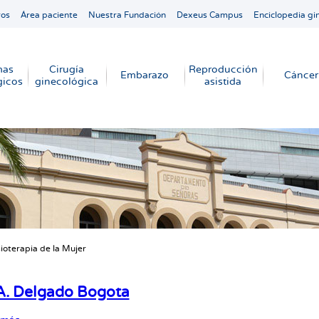
ros
Área paciente
Nuestra Fundación
Dexeus Campus
Enciclopedia gi
mas
Cirugía
Reproducción
Embarazo
Cáncer
gicos
ginecológica
asistida
sioterapia de la Mujer
cribir
s
A. Delgado Bogota