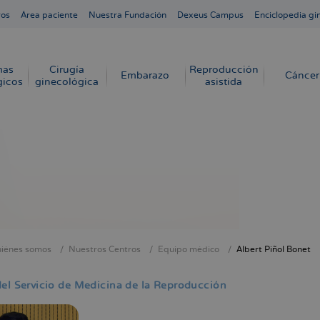
ros
Área paciente
Nuestra Fundación
Dexeus Campus
Enciclopedia gi
mas
Cirugía
Reproducción
Embarazo
Cáncer
gicos
ginecológica
asistida
iénes somos
Nuestros Centros
Equipo médico
Albert Piñol Bonet
cribir
s
el Servicio de Medicina de la Reproducción