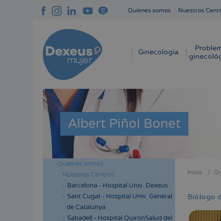
Pasar
Quiénes somos
Nuestros Cent
al
Navegación
contenido
superior
principal
cabecera
Proble
Navegación
Ginecología
ginecoló
principal
Albert Piñol Bonet
Quiénes somos
Menú
Inicio
Qu
Nuestros Centros
Sobres
lateral
Barcelona - Hospital Univ. Dexeus
enlace
cabecera
Sant Cugat - Hospital Univ. General
Biólogo d
de
de Catalunya
ayuda
Sabadell - Hospital QuirónSalud del