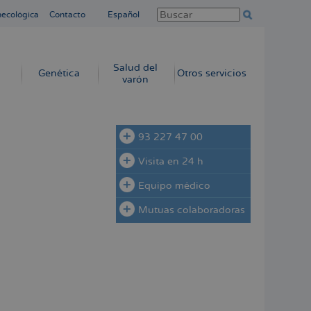
necológica
Contacto
Español
Salud del
Genética
Otros servicios
varón
93 227 47 00
Visita en 24 h
Equipo médico
Mutuas colaboradoras