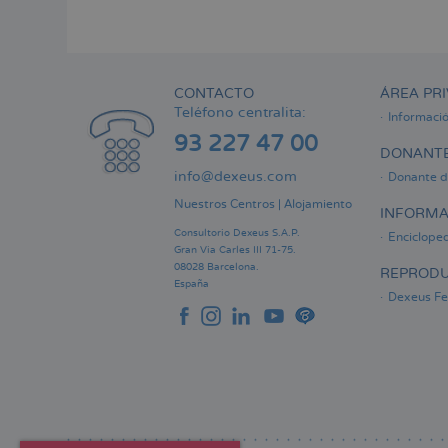
Menú
lateral
principal
CONTACTO
ÁREA PRI
Teléfono centralita:
Informaci
93 227 47 00
DONANTE
info@dexeus.com
Donante d
Nuestros Centros
|
Alojamiento
INFORMA
Consultorio Dexeus S.A.P.
Encicloped
Gran Via Carles III 71-75.
08028 Barcelona.
REPRODU
España
Dexeus Fer