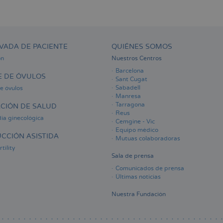
VADA DE PACIENTE
QUIÉNES SOMOS
ón
Nuestros Centros
Barcelona
 DE ÓVULOS
Sant Cugat
Sabadell
e óvulos
Manresa
Tarragona
CIÓN DE SALUD
Reus
ia ginecológica
Cemgine - Vic
Equipo médico
CCIÓN ASISTIDA
Mutuas colaboradoras
tility
Sala de prensa
Comunicados de prensa
Últimas noticias
Nuestra Fundación