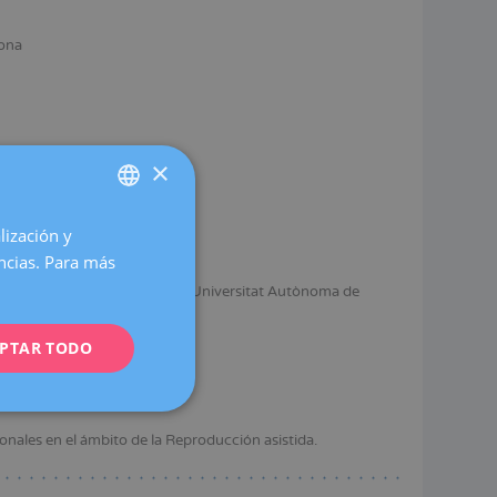
ona
×
lización y
SPANISH
encias. Para más
CATALÀ
stida. Clínica Dexeus Mujer-Universitat Autònoma de
ENGLISH
IVI.
PTAR TODO
FRENCH
jer.
DEUTSCH
ITALIANO
nales en el ámbito de la Reproducción asistida.
ESPAÑOL