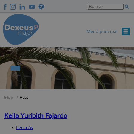
Pasar
al
contenido
principal
Menú principal
Inicio
Reus
Sobrescribir
enlaces
Keila Yuribith Fajardo
de
ayuda
Lee más
sobre
a
Keila