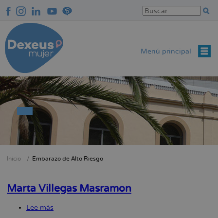
Pasar
al
contenido
principal
Menú principal
Inicio
Embarazo de Alto Riesgo
Sobrescribir
enlaces
Marta Villegas Masramon
de
ayuda
Lee más
sobre
a
Marta