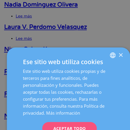
Villegas
Nadia Domínguez Olivera
la
Masramon
navegación
Lee más
sobre
Nadia
Domínguez
Laura V. Perdomo Velasquez
Olivera
Lee más
sobre
Laura
V.
Nimet Ozbey Kuru
×
Perdomo
Velasquez
Ese sitio web utiliza cookies
Lee más
sobre
Nimet
Ozbey
Este sitio web utiliza cookies propias y de
SPANISH
Pilar Prats Rodríguez
Kuru
terceros para fines analíticos, de
CATALÀ
Lee más
sobre
personalización y funcionales. Puedes
Pilar
ENGLISH
aceptar todas las cookies, rechazarlas o
Prats
Raquel Mula Used
Rodríguez
configurar tus preferencias. Para más
FRENCH
Lee más
sobre
información, consulta nuestra Política de
DEUTSCH
Raquel
privacidad.
Más información
Mula
Nuria Elias Santo Domingo
ITALIANO
Used
Lee más
sobre
ACEPTAR TODO
ESPAÑOL