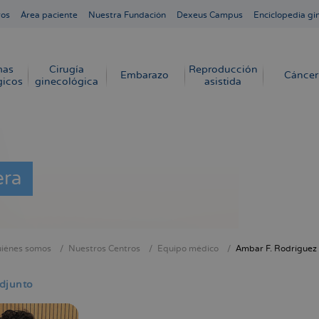
ros
Área paciente
Nuestra Fundación
Dexeus Campus
Enciclopedia gi
mas
Cirugía
Reproducción
Embarazo
Cáncer
gicos
ginecológica
asistida
era
iénes somos
Nuestros Centros
Equipo médico
Ambar F. Rodríguez
cribir
s
djunto