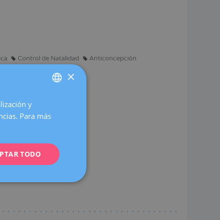
ica
Control de Natalidad
Anticoncepción
×
lización y
SPANISH
encias. Para más
CATALÀ
caciones.
ENGLISH
PTAR TODO
FRENCH
DEUTSCH
ITALIANO
ESPAÑOL