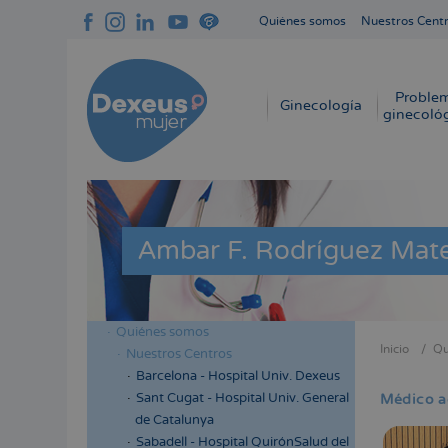
Pasar
Quiénes somos
Nuestros Cent
al
Navegación
contenido
superior
principal
cabecera
Proble
Navegación
Ginecología
ginecoló
principal
Ambar F. Rodríguez Mat
Quiénes somos
Menú
Inicio
Qu
Nuestros Centros
Sobres
lateral
Barcelona - Hospital Univ. Dexeus
enlace
cabecera
Sant Cugat - Hospital Univ. General
Médico a
de
de Catalunya
ayuda
Sabadell - Hospital QuirónSalud del