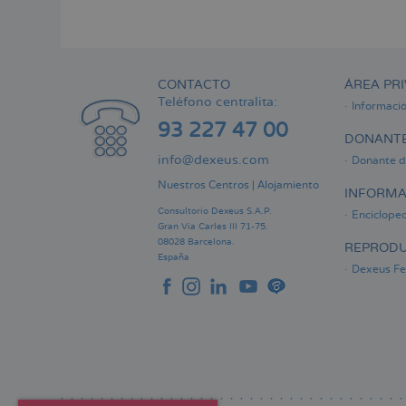
Menú
lateral
principal
CONTACTO
ÁREA PRI
Teléfono centralita:
Informaci
93 227 47 00
DONANTE
info@dexeus.com
Donante d
Nuestros Centros
|
Alojamiento
INFORMA
Consultorio Dexeus S.A.P.
Encicloped
Gran Via Carles III 71-75.
08028 Barcelona.
REPRODU
España
Dexeus Fer