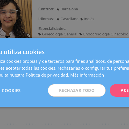
Centros:
Barcelona
ación
Idiomas:
Castellano
Inglés
Especialidades:
Ginecología General
Endocrinología Ginecológ
b utiliza cookies
liza cookies propias y de terceros para fines analíticos, de persona
en Medicina y Cirugía.
es aceptar todas las cookies, rechazarlas o configurar tus prefer
a en Ginecología y Obstetricia.
ulta nuestra Política de privacidad.
Más información
en congresos nacionales e internacionales presentando ponencias y comuni
 COOKIES
RECHAZAR TODO
ACE