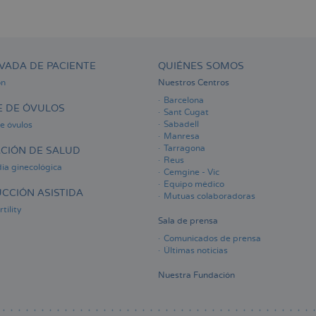
VADA DE PACIENTE
QUIÉNES SOMOS
ón
Nuestros Centros
Barcelona
 DE ÓVULOS
Sant Cugat
Sabadell
e óvulos
Manresa
Tarragona
CIÓN DE SALUD
Reus
ia ginecológica
Cemgine - Vic
Equipo médico
CCIÓN ASISTIDA
Mutuas colaboradoras
tility
Sala de prensa
Comunicados de prensa
Últimas noticias
Nuestra Fundación