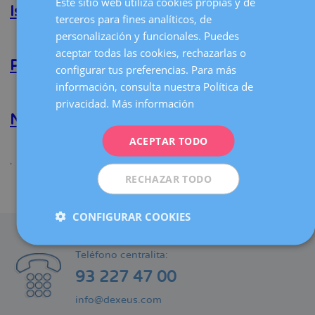
Este sitio web utiliza cookies propias y de
F.
Isela E. Bañuelos Martinez
la
terceros para fines analíticos, de
Rodríguez
CATALÀ
navegación
Matera
personalización y funcionales. Puedes
Lee más
sobre
ENGLISH
Isela
aceptar todas las cookies, rechazarlas o
E.
Piotr Sokol
configurar tus preferencias. Para más
FRENCH
Bañuelos
información, consulta nuestra Política de
Martinez
Lee más
sobre
DEUTSCH
privacidad.
Más información
Piotr
Sokol
Nikolaos Polyzos
ITALIANO
ACEPTAR TODO
ESPAÑOL
Lee más
sobre
Nikolaos
Polyzos
RECHAZAR TODO
Compartir
CONFIGURAR COOKIES
CONTACTO
Teléfono centralita:
93 227 47 00
info@dexeus.com