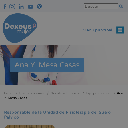
Pasar
al
contenido
principal
Menú principal
Ana Y. Mesa Casas
Inicio
Quiénes somos
Nuestros Centros
Equipo médico
Ana
Sobrescribir
Y. Mesa Casas
enlaces
de
Responsable de la Unidad de Fisioterapia del Suelo
Pélvico
ayuda
a