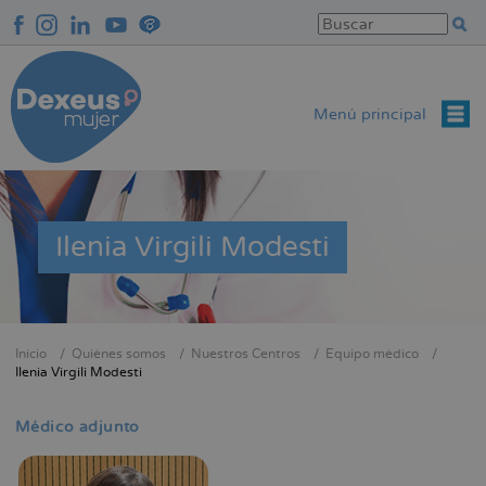
Pasar
al
contenido
principal
Menú principal
Ilenia Virgili Modesti
Inicio
Quiénes somos
Nuestros Centros
Equipo médico
Sobrescribir
Ilenia Virgili Modesti
enlaces
de
Médico adjunto
ayuda
a