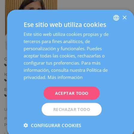
la
navegación
×
Ese sitio web utiliza cookies
Este sitio web utiliza cookies propias y de
SPANISH
terceros para fines analíticos, de
CATALÀ
personalización y funcionales. Puedes
ENGLISH
aceptar todas las cookies, rechazarlas o
Centros:
configurar tus preferencias. Para más
FRENCH
Reus
información, consulta nuestra Política de
DEUTSCH
Idiomas:
privacidad.
Más información
Castellano
Catalán
ITALIANO
Especialidades:
ACEPTAR TODO
ESPAÑOL
Ginecología General
RECHAZAR TODO
Licenciada en Medicina y Cirugía.
Participa en congresos nacionales e internacionales presentando
ponencias y comunicaciones.
CONFIGURAR COOKIES