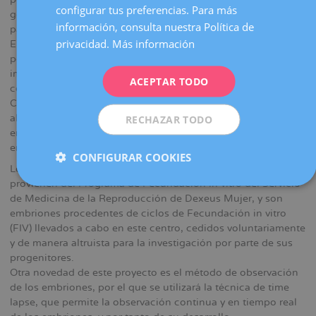
configurar tus preferencias. Para más
FRENCH
genómica mediante CRISPR/Cas9 en embriones humanos
información, consulta nuestra Política de
para el estudio del desarrollo embrionario temprano.
DEUTSCH
privacidad.
Más información
EMBRYOCRISPR" en el que, mediante la edición genética
por CRISPR/Cas9, se estudiarán varios genes que tienen una
ITALIANO
importancia capital en el desarrollo embrionario. El proyecto
ACEPTAR TODO
ESPAÑOL
consiste en la puesta a punto de la edición genética por
CRISPR/Cas9, en embriones humanos, para modificar
algunos de estos genes y evaluar la evolución de los
RECHAZAR TODO
embriones editados en las primeras etapas del desarrollo
embrionario.
CONFIGURAR COOKIES
Los embriones humanos que se utilizarán en este proyecto
provienen del Programa de Fecundación in vitro del Servicio
de Medicina de la Reproducción de Dexeus Mujer, y son
embriones procedentes de ciclos de Fecundación in vitro
(FIV) llevados a cabo en este centro, cedidos voluntariamente
y de manera altruista para la investigación por parte de sus
progenitores.
Otra novedad de este proyecto es el método de observación
de los embriones, por el que se utilizará la técnica de time
lapse, que permite la observación continua y en tiempo real