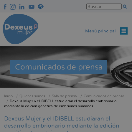
Pasar
al
contenido
principal
Menú principal
Comunicados de prensa
Inicio
Quiénes somos
Sala de prensa
Comunicados de prensa
Sobrescribir
Dexeus Mujer y el IDIBELL estudiarán el desarrollo embrionario
mediante la edición genética de embriones humanos
enlaces
de
Dexeus Mujer y el IDIBELL estudiarán el
ayuda
desarrollo embrionario mediante la edición
a