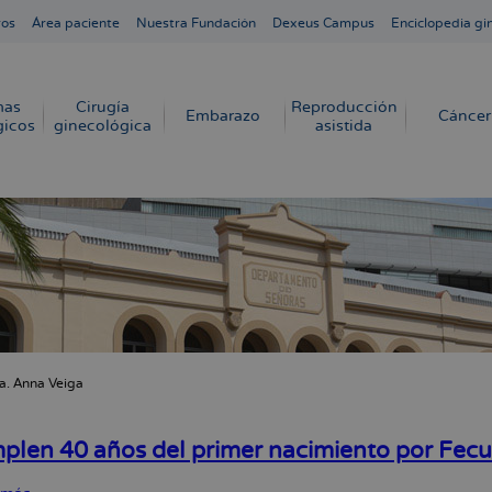
ros
Área paciente
Nuestra Fundación
Dexeus Campus
Enciclopedia gi
mas
Cirugía
Reproducción
Embarazo
Cáncer
gicos
ginecológica
asistida
a. Anna Veiga
cribir
s
plen 40 años del primer nacimiento por Fecu