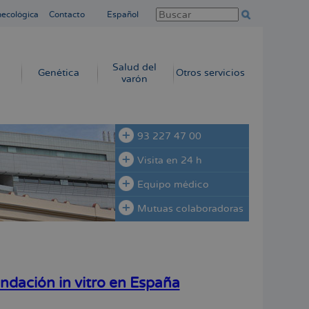
necológica
Contacto
Español
Salud del
Genética
Otros servicios
varón
93 227 47 00
Visita en 24 h
Equipo médico
Mutuas colaboradoras
ndación in vitro en España