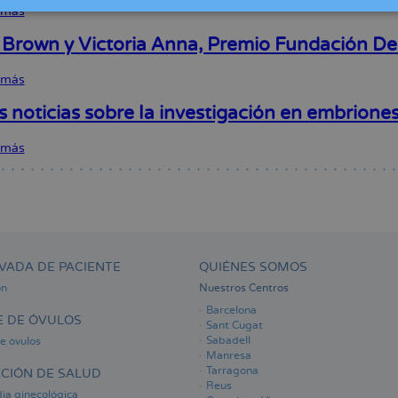
mediante
Merck
 más
sobre
al
la
para
Más
hijo
edición
la
de
muerto"
 Brown y Victoria Anna, Premio Fundación D
genética
Investigación
la
|
de
mitad
El
embriones
 más
sobre
de
Mundo
humanos
Louise
las
Brown
s noticias sobre la investigación en embrion
mujeres
y
que
Victoria
recurren
 más
sobre
Anna,
a
Últimas
Premio
la
noticias
Fundación
reproducción
sobre
Dexeus
asistida
la
2016
supera
investigación
|
los
en
TVE
40
embriones
VADA DE PACIENTE
QUIÉNES SOMOS
años
humanos
ón
Nuestros Centros
Barcelona
 DE ÓVULOS
Sant Cugat
Sabadell
e óvulos
Manresa
Tarragona
CIÓN DE SALUD
Reus
ia ginecológica