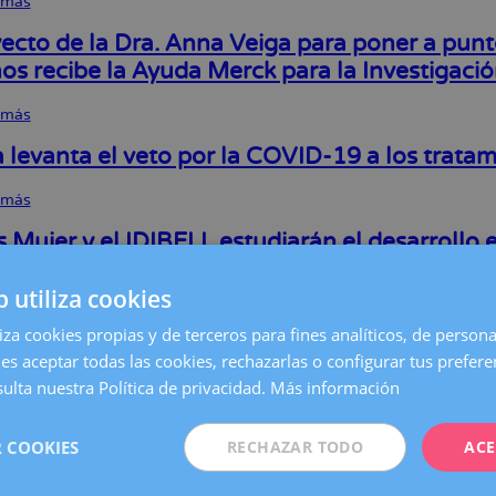
 más
sobre
Se
cumplen
yecto de la Dra. Anna Veiga para poner a punt
40
s recibe la Ayuda Merck para la Investigaci
ación
años
del
 más
sobre
primer
El
nacimiento
proyecto
por
 levanta el veto por la COVID-19 a los tratam
de
Fecundación
la
in
 más
sobre
Dra.
vitro
Europa
Anna
en
levanta
 Mujer y el IDIBELL estudiarán el desarrollo 
Veiga
España
el
para
ca de embriones humanos
veto
poner
b utiliza cookies
por
a
 más
sobre
la
punto
Dexeus
COVID-
liza cookies propias y de terceros para fines analíticos, de persona
la
Mujer
19
adre nos pidió clonar al hijo muerto" | El Mu
es aceptar todas las cookies, rechazarlas o configurar tus prefer
edición
y
a
genética
ulta nuestra Política de privacidad.
Más información
el
los
de
 más
sobre
IDIBELL
tratamientos
embriones
"Una
estudiarán
de
humanos
madre
 la mitad de las mujeres que recurren a la rep
el
reproducción
 COOKIES
RECHAZAR TODO
ACE
recibe
nos
desarrollo
asistida
la
pidió
embrionario
Ayuda
clonar