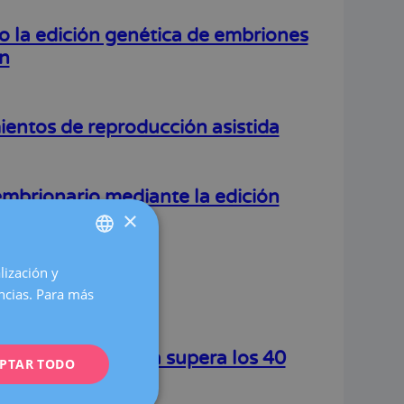
o la edición genética de embriones
ón
ientos de reproducción asistida
embrionario mediante la edición
×
lización y
SPANISH
ndo
encias. Para más
CATALÀ
ENGLISH
roducción asistida supera los 40
PTAR TODO
FRENCH
DEUTSCH