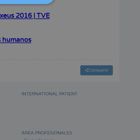
ITALIANO
exeus 2016 | TVE
ESPAÑOL
es humanos
Compartir
INTERNATIONAL PATIENT
ÁREA PROFESIONALES