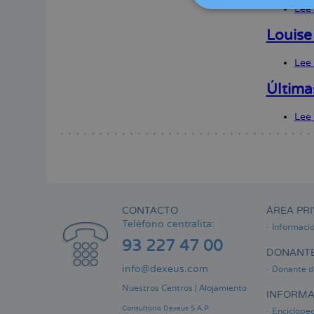
Lee
Louise
Lee
Última
Lee
CONTACTO
ÁREA PRI
Teléfono centralita:
Informaci
93 227 47 00
DONANTE
info@dexeus.com
Donante d
Nuestros Centros
|
Alojamiento
INFORMA
Consultorio Dexeus S.A.P.
Encicloped